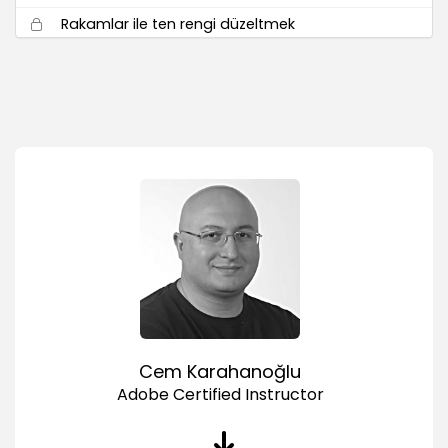
Rakamlar ile ten rengi düzeltmek
06:18
Renkleri ve Tonları Geliştirmek
Replace Color ile renk değiştirmek
03:20
Hue/Saturation ile renk değiştirmek
03:24
Selective Color ile renk değiştirmek
03:07
Dramatik günbatımı renkleri oluşturmak
02:47
Color Balace ile günbatımı renklerini
güzelleştirmek
02:30
Cem Karahanoğlu
Color Balace ile seçimleri ve maskeleri birlikte
Adobe Certified Instructor
kullanmak
03:58