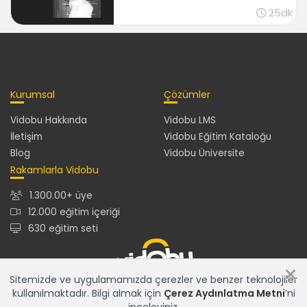
25dk
Kurumsal
Çözümler
Vidobu Hakkında
Vidobu LMS
İletişim
Vidobu Eğitim Kataloğu
Blog
Vidobu Üniversite
Rakamlarla Vidobu
1.300.00+ üye
12.000 eğitim içeriği
630 eğitim seti
×
Sitemizde ve uygulamamızda çerezler ve benzer teknolojiler
kullanılmaktadır. Bilgi almak için
Çerez Aydınlatma Metni
’ni
12.000+ eğitim içeriğiyle en güncel ve en zengin eğitim