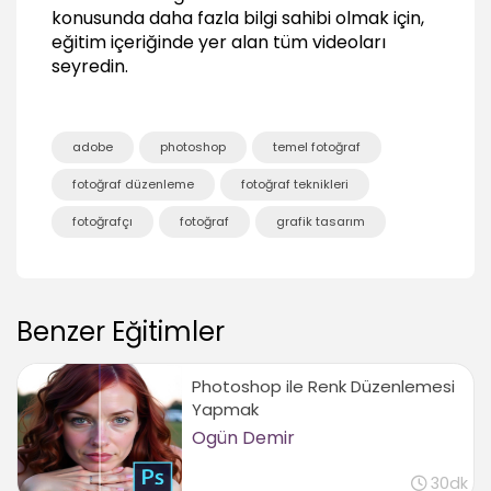
konusunda daha fazla bilgi sahibi olmak için,
Filtrelerden Yararlanmak
eğitim içeriğinde yer alan tüm videoları
Fotoğraflara Lens Flare eklemek
seyredin.
02:33
Fotoğraflara Add Noise ve Soft Light ile gren
eklemek
adobe
photoshop
temel fotoğraf
01:09
fotoğraf düzenleme
fotoğraf teknikleri
Fotoğraflara Smart Filters uygulamak
04:09
fotoğrafçı
fotoğraf
grafik tasarım
Fotoğraflarda Kirliliği Azaltmak
Kirliliği Surface Blur ile gidermek
01:40
Benzer Eğitimler
Kirliliği Reduce Noise filtresi ile gidermek
03:08
Photoshop ile Renk Düzenlemesi
Yapmak
Ogün Demir
30dk