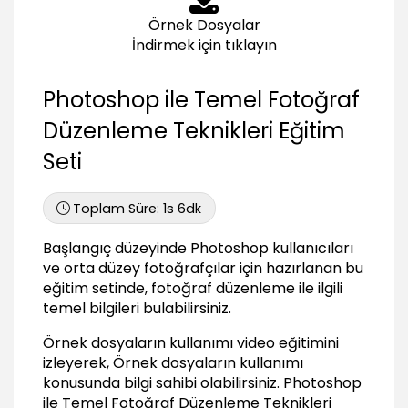
Fotoğrafları Karartmak ve Ağartmak
Örnek Dosyalar
Burn ve Dodge araçlarını kullanmak
İndirmek için tıklayın
03:06
Karartma ve ağartma için Soft Light kullanmak
Photoshop ile Temel Fotoğraf
03:03
Düzenleme Teknikleri Eğitim
Soft Light ile aydınlık alanlara kontrast eklemek
01:37
Seti
Renkli Fotoğrafları Siyah-Beyaz Hale
Getirmek
Toplam Süre:
1s 6dk
Fotoğrafları Siyah-Beyaz hale getirmek
Başlangıç düzeyinde Photoshop kullanıcıları
02:20
ve orta düzey fotoğrafçılar için hazırlanan bu
Portre fotoğraflarını Siyah-Beyaz yapmak
eğitim setinde, fotoğraf düzenleme ile ilgili
03:15
temel bilgileri bulabilirsiniz.
Doğa fotoğraflarını Siyah-Beyaz yapmak
Örnek dosyaların kullanımı video eğitimini
03:01
izleyerek, Örnek dosyaların kullanımı
Siyah-Beyaz fotoğraflara gren ve ton eklemek
konusunda bilgi sahibi olabilirsiniz.
Photoshop
02:02
ile Temel Fotoğraf Düzenleme Teknikleri