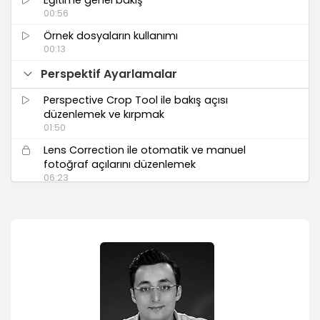
00:56
Örnek dosyaların kullanımı
00:13
Perspektif Ayarlamalar
Perspective Crop Tool ile bakış açısı
düzenlemek ve kırpmak
01:50
Lens Correction ile otomatik ve manuel
fotoğraf açılarını düzenlemek
06:23
Adaptive Wide Angle ile ufuk cizgisini
düzenlemek
02:53
Photoshop CC özelliği: Perspective Warp ile
düzenleme yapmak
05:00
Perspektif Onarma İşlemleri