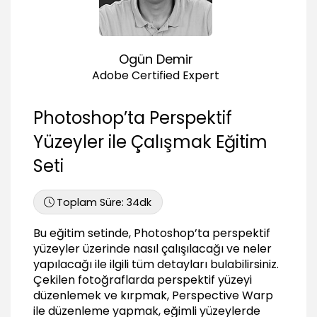
Content-Aware ile eğimli yüzeyleri koruyarak
doku taşımak
02:13
Ogün Demir
Vanishing Point panelinde eğimli yüzeylerde
doku taşımak
Adobe Certified Expert
02:30
Vanishing Point manuel onarım işlemi yapmak
Photoshop’ta Perspektif
02:46
Yüzeyler ile Çalışmak Eğitim
Perspektif Öğe Eklemek
Seti
Free Transform kullanarak öğe eklemek
02:17
Toplam Süre:
34dk
Distort perspektif alan öğe eklemek eklemek
01:18
Bu eğitim setinde, Photoshop’ta perspektif
Puppet Warp ile düzenlemek yapmak
yüzeyler üzerinde nasıl çalışılacağı ve neler
01:41
yapılacağı ile ilgili tüm detayları bulabilirsiniz.
Çekilen fotoğraflarda perspektif yüzeyi
Vanishing Point perspektif yüzey eklemek
03:16
düzenlemek ve kırpmak, Perspective Warp
ile düzenleme yapmak, eğimli yüzeylerde