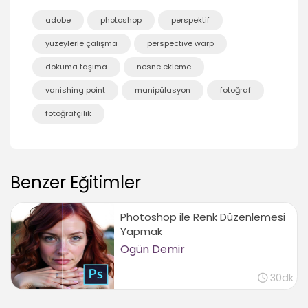
adobe
photoshop
perspektif
yüzeylerle çalışma
perspective warp
dokuma taşıma
nesne ekleme
vanishing point
manipülasyon
fotoğraf
fotoğrafçılık
Benzer Eğitimler
Photoshop ile Renk Düzenlemesi
Yapmak
Ogün Demir
30dk