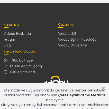
Kurumsal
Çözümler
Vidobu Hakkında
Vidobu LMS
İletişim
Vidobu Eğitim Kataloğu
Blog
Vidobu Üniversite
Rakamlarla Vidobu
1.300.00+ üye
12.000 eğitim içeriği
630 eğitim seti
×
Sitemizde ve uygulamamızda çerezler ve benzer teknolojiler
kullanılmaktadır. Bilgi almak için
Çerez Aydınlatma Metni
’ni
12.000+ eğitim içeriğiyle en güncel ve en zengin eğitim
inceleyiniz.
kataloğu ve gelişmiş özelliklere sahip Vidobu LMS ile tüm
Siteyi ve uygulamayı kullanımınızı analiz etmek ve tercihlerinize
eğitim çözümleriniz için tek adres...