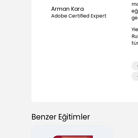
mo
Arman Kara
eğ
Adobe Certified Expert
gel
Yie
Ru
tü
Benzer Eğitimler