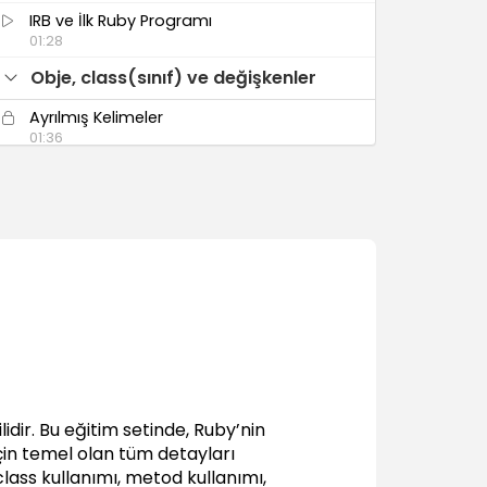
IRB ve İlk Ruby Programı
01:28
Obje, class(sınıf) ve değişkenler
Ayrılmış Kelimeler
01:36
Değişken kullanımları
04:33
Kontrol yapıları (if, elsif ,else)
02:40
Nesneler ve Sınıflar
05:29
String (Metinsel Veri Tipleri)
String oluşturmak
06:11
dir. Bu eğitim setinde, Ruby’nin
Özel karakterler
çin temel olan tüm detayları
02:21
lass kullanımı, metod kullanımı,