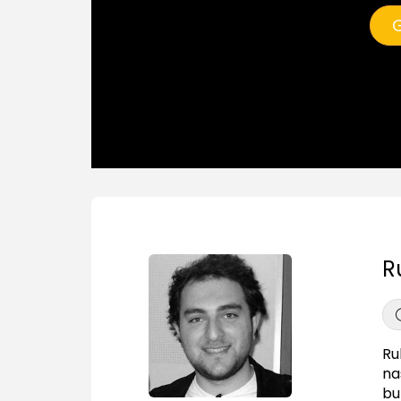
G
R
Ru
na
bu