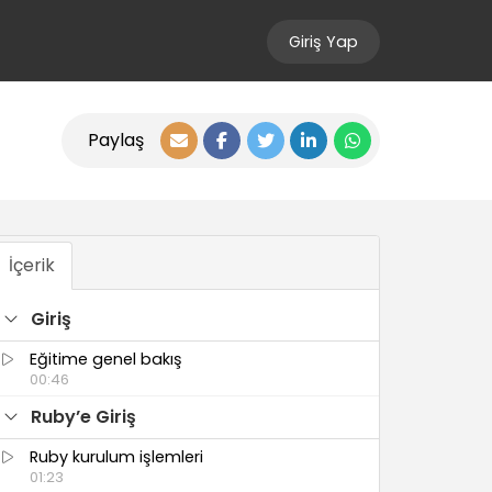
Giriş Yap
Paylaş
İçerik
Giriş
Eğitime genel bakış
00:46
Ruby’e Giriş
Ruby kurulum işlemleri
01:23