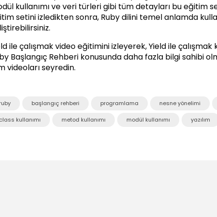
dül kullanımı ve veri türleri gibi tüm detayları bu eğitim set
itim setini izledikten sonra, Ruby dilini temel anlamda kul
iştirebilirsiniz.
ld ile çalışmak video eğitimini izleyerek, Yield ile çalışmak k
by Başlangıç Rehberi
konusunda daha fazla bilgi sahibi olm
m videoları seyredin.
ruby
başlangıç rehberi
programlama
nesne yönelimi
class kullanımı
metod kullanımı
modül kullanımı
yazılım