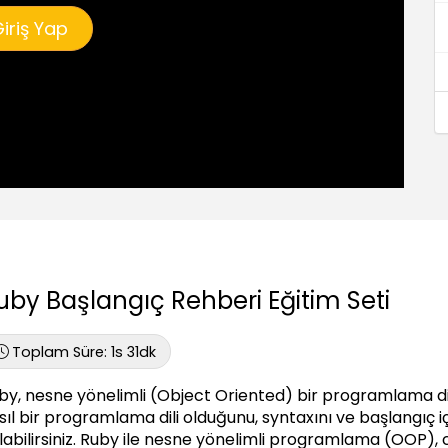
iriş Yap
uby Başlangıç Rehberi Eğitim Seti
Toplam Süre:
1s 31dk
by, nesne yönelimli (Object Oriented) bir programlama dili
sıl bir programlama dili olduğunu, syntaxını ve başlangıç i
labilirsiniz. Ruby ile nesne yönelimli programlama (OOP), c