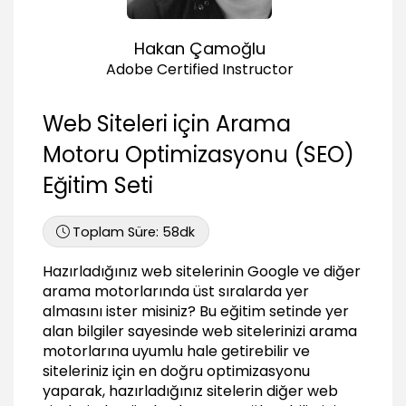
05:04
SEO dostu URL'ler ile çalışmak
Hakan Çamoğlu
02:33
Adobe Certified Instructor
Title (başlık) etiketini kullanmak
04:08
Web Siteleri için Arama
Meta etiketlerini anlamak
01:24
Motoru Optimizasyonu (SEO)
Description (açıklama) etiketinin kullanımı
Eğitim Seti
02:44
Anahtar kelimelerin kullanımı
Toplam Süre:
58dk
02:28
Kod karışıklığını temizlemek
Hazırladığınız web sitelerinin Google ve diğer
01:07
arama motorlarında üst sıralarda yer
almasını ister misiniz? Bu eğitim setinde yer
Site içeriğini gözden geçirmek
alan bilgiler sayesinde web sitelerinizi arama
03:28
motorlarına uyumlu hale getirebilir ve
Site içi ve site dışındaki linkleri yönetmek
siteleriniz için en doğru optimizasyonu
03:39
yaparak, hazırladığınız sitelerin diğer web