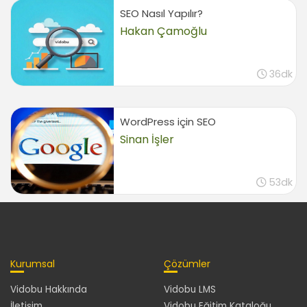
SEO Nasıl Yapılır?
Hakan Çamoğlu
36dk
WordPress için SEO
Sinan İşler
53dk
Kurumsal
Çözümler
Vidobu Hakkında
Vidobu LMS
İletişim
Vidobu Eğitim Kataloğu