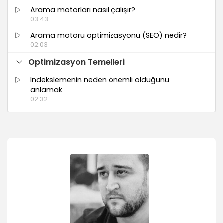
Arama motorları nasıl çalışır?
03:43
Arama motoru optimizasyonu (SEO) nedir?
02:03
Optimizasyon Temelleri
Indekslemenin neden önemli olduğunu
anlamak
02:32
Anahtar kelimelerin doğru kullanımı
02:49
Google AdWords Keyword Tool ile anahtar
kelime seçimi
04:30
SEO Dostu Siteler Hazırlamak
Sayfa elemanlarının arama motorlarına etkisi
03:14
Frame, iFrame ve Pop-up ile çalışmak