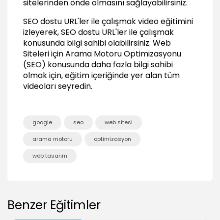
Site Dışında Yapılması Gerekenler
sitelerinden önde olmasını sağlayabilirsiniz.
Site haritasının önemi
SEO dostu URL'ler ile çalışmak video eğitimini
02:05
izleyerek, SEO dostu URL'ler ile çalışmak
konusunda bilgi sahibi olabilirsiniz.
Web
XML site haritası oluşturmak
Siteleri için Arama Motoru Optimizasyonu
01:48
(SEO)
konusunda daha fazla bilgi sahibi
Site haritasını arama motorlarına kaydetmek
olmak için, eğitim içeriğinde yer alan tüm
04:45
videoları seyredin.
Yerel arama motorlarını kullanmak
02:08
google
seo
web sitesi
arama motoru
optimizasyon
web tasarım
Benzer Eğitimler