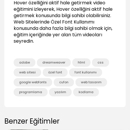
Hover özelliğini aktif hale getirmek video
01:48
eğitimini izleyerek, Hover özelliğini aktif hale
Font ailesin ait stilleri kullanmak
getirmek konusunda bilgi sahibi olabilirsiniz.
02:55
Web Sitelerinde Özel Font Kullanımı
konusunda daha fazla bilgi sahibi olmak için,
Hover özelliğini aktif hale getirmek
eğitim içeriğinde yer alan tüm videoları
01:35
seyredin.
Cufon ile ilgili diğer ayarlar
00:55
HTML5 ile Özel Font Kullanımı
adobe
dreamweaver
html
css
HTML5 nedir? Hangi durumlarda tercih
web sitesi
özel font
font kullanımı
edilmelidir?
01:15
google webfonts
cufon
web tasarım
HTML5 için font kit oluşturulması
programlama
yazılım
kodlama
02:31
Fontun CSS ile tanımlanması (font-face)
01:05
Benzer Eğitimler
Fontun web sitesinde kullanılması
01:02