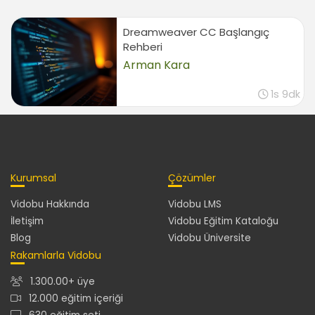
Dreamweaver CC Başlangıç
Rehberi
Arman Kara
1s 9dk
Kurumsal
Çözümler
Vidobu Hakkında
Vidobu LMS
İletişim
Vidobu Eğitim Kataloğu
Blog
Vidobu Üniversite
Rakamlarla Vidobu
1.300.00+ üye
12.000 eğitim içeriği