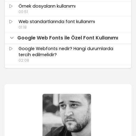
Örnek dosyaların kullanımı
00:51
Web standartlarında font kullanımı
01:18
Google Web Fonts ile Özel Font Kullanımı
Google Webfonts nedir? Hangi durumlarda
tercih edilmelidir?
02:08
Google Webfonts ile font seçimi
01:13
Google Webfonts arabirimi
02:10
Seçilen font ile ilgili ayarlar
01:44
Seçilen fontun web sitesinde kullanılması
02:31
Font ailesine ait standart stillerin kullanılması