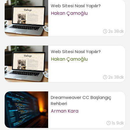
Sonuç
Web Sitesi Nasıl Yapılır?
Hakan Çamoğlu
Sonsöz
00:45
2s 38dk
Web Sitesi Nasıl Yapılır?
Hakan Çamoğlu
2s 38dk
Dreamweaver CC Başlangıç
Rehberi
Arman Kara
1s 9dk