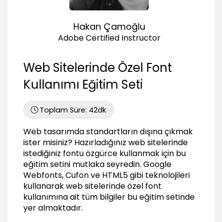
01:08
Font ailesine ait diğer stillerin kullanılması
Hakan Çamoğlu
03:38
Adobe Certified Instructor
Türkçe karakter uyumu
01:37
Web Sitelerinde Özel Font
Cufon ile Özel Font Kullanımı
Kullanımı Eğitim Seti
Cufon nedir? Hangi durumlarda tercih
edilmelidir?
00:59
Toplam Süre:
42dk
Cufon kullanımında font seçimi
Web tasarımda standartların dışına çıkmak
01:06
ister misiniz? Hazırladığınız web sitelerinde
Gerekli dosyaların oluşturulması
istediğiniz fontu özgürce kullanmak için bu
04:00
eğitim setini mutlaka seyredin. Google
Dosyaların HTML'e çağırılması
Webfonts, Cufon ve HTML5 gibi teknolojileri
01:03
kullanarak web sitelerinde özel font
kullanımına ait tüm bilgiler bu eğitim setinde
Cufon ile oluşturulan fontun kullanılması
01:42
yer almaktadır.
Aynı anda birden fazla font kullanmak