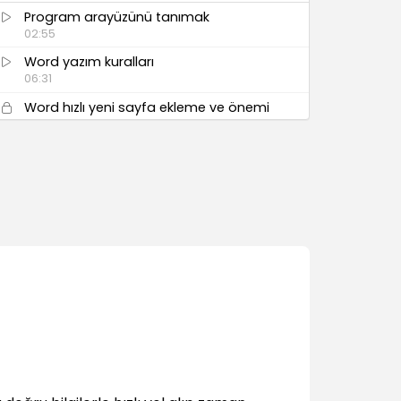
Program arayüzünü tanımak
02:55
Word yazım kuralları
06:31
Word hızlı yeni sayfa ekleme ve önemi
06:53
Word Seçim Yöntemleri ve önemi
07:16
Kes – Kopyala Yapıştır
03:18
Yazı Tipi İşlemleri
Temel yazı tipi işlemleri
04:22
i
Yardımcı yazı tipi işlemleri
04:09
Biçim boyacısı işlemleri
03:10