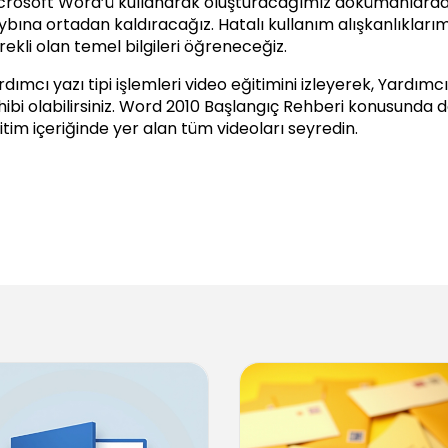
crosoft Word’ü kullanarak oluşturacağımız dokümanlarda do
ybına ortadan kaldıracağız. Hatalı kullanım alışkanlıklarım
rekli olan temel bilgileri öğreneceğiz.
rdımcı yazı tipi işlemleri video eğitimini izleyerek, Yardımcı
ibi olabilirsiniz.
Word 2010 Başlangıç Rehberi
konusunda dah
itim içeriğinde yer alan tüm videoları seyredin.