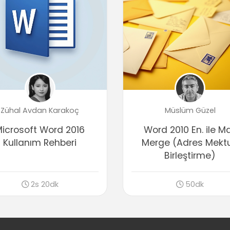
Zühal Avdan Karakoç
Müslüm Güzel
icrosoft Word 2016
Word 2010 En. ile Ma
Kullanım Rehberi
Merge (Adres Mekt
Birleştirme)
2s 20dk
50dk