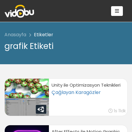
Anasayfa
Etiketler
grafik Etiketi
Unity ile Optimizasyon Teknikleri
Çağlayan Karagözler
1s 11dk
After Effects ile Motion Graphic