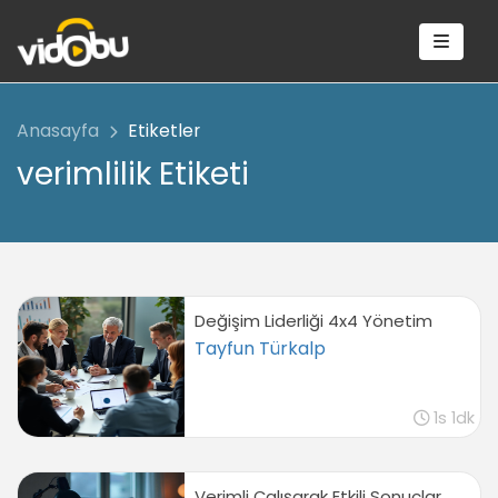
Anasayfa
Etiketler
verimlilik Etiketi
Değişim Liderliği 4x4 Yönetim
Tayfun Türkalp
1s 1dk
Verimli Çalışarak Etkili Sonuçlar