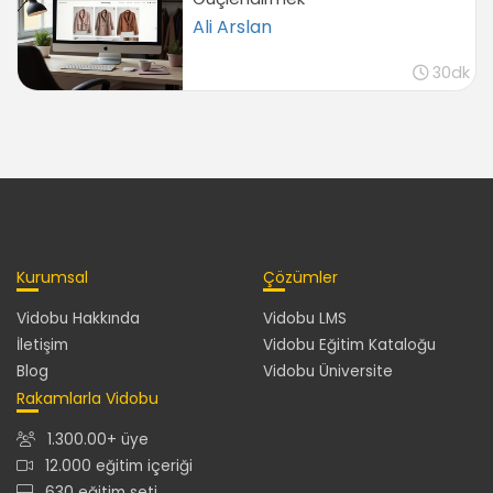
Ali Arslan
30dk
Kurumsal
Çözümler
Vidobu Hakkında
Vidobu LMS
İletişim
Vidobu Eğitim Kataloğu
Blog
Vidobu Üniversite
Rakamlarla Vidobu
1.300.00+ üye
12.000 eğitim içeriği
630 eğitim seti