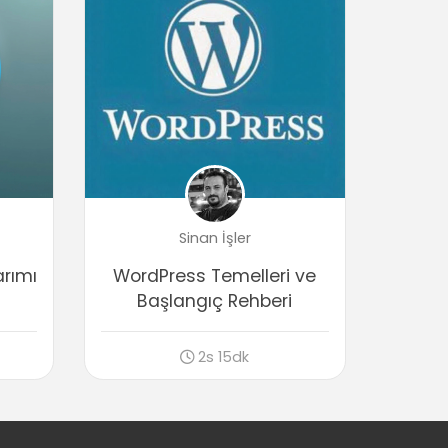
Sonuç
00:26
Sinan İşler
rımı
WordPress Temelleri ve
Başlangıç Rehberi
2s 15dk