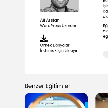
Bu
iş
da
ol
Ali Arslan
Eğ
WordPress Uzmanı
ola
eğ
Örnek Dosyalar
İndirmek için tıklayın
Benzer Eğitimler