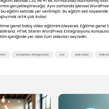
 eğitim setinde CSS ve HTML formatında hazırlanmış olan
lemini gerçekleştireceğiz. Aynı zamanda işlevsel WordPress
 bu eğitim setinde yer verilmiştir. Bu eğitim seti sayesinde
uşturmak artık çok kolay!
itime genel bakış video eğitimini izleyerek, Eğitime genel 
bilirsiniz.
HTML Sitenin WordPress Entegrasyonu
konusunda 
itim içeriğinde yer alan tüm videoları seyredin.
html
wordpress entegrasyon
css
web sitesi
web ta