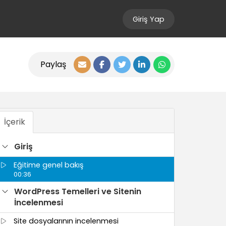
Giriş Yap
Paylaş
İçerik
Giriş
Eğitime genel bakış
00:36
WordPress Temelleri ve Sitenin
İncelenmesi
Site dosyalarının incelenmesi