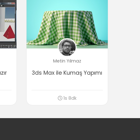
Daylight Parametreleri
04:01
Sonuç
Sonuç
01:47
Metin Yılmaz
zır
3ds Max ile Kumaş Yapımı
1s 8dk