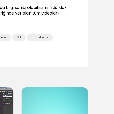
Target Spot
 bilgi sahibi olabilirsiniz.
3ds Max
03:32
eriğinde yer alan tüm videoları
Target Direct
02:31
Omni
02:02
eler
3d
modelleme
mr Area Omni ve mr Area Spot
01:12
Skylight
01:42
Free Direct
01:52
Free Spot
03:16
Daylight
Daylight
04:51