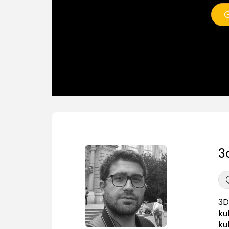
G
3
3D
ku
ku