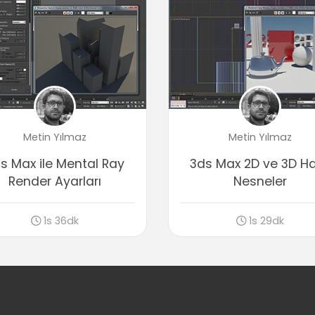
Metin Yılmaz
Metin Yılmaz
s Max ile Mental Ray
3ds Max 2D ve 3D Ha
Render Ayarları
Nesneler
1s 36dk
1s 29dk