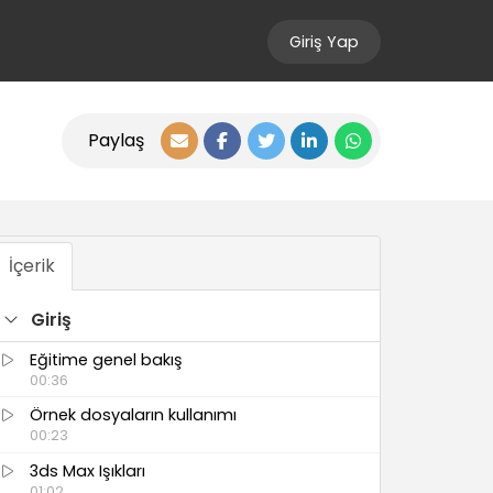
Giriş Yap
Paylaş
İçerik
Giriş
Eğitime genel bakış
00:36
Örnek dosyaların kullanımı
00:23
3ds Max Işıkları
01:02