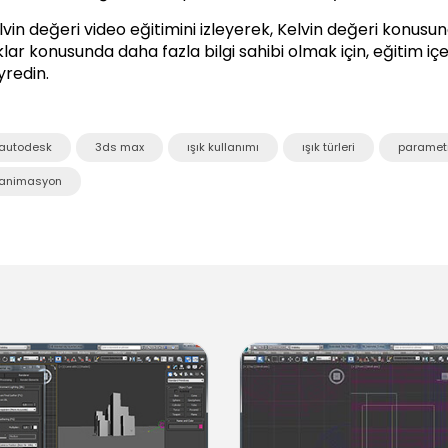
lvin değeri video eğitimini izleyerek, Kelvin değeri konusunda
klar
konusunda daha fazla bilgi sahibi olmak için, eğitim iç
yredin.
autodesk
3ds max
ışık kullanımı
ışık türleri
parametr
animasyon