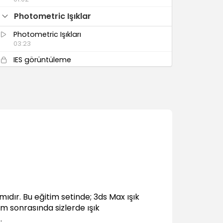
Photometric Işıklar
Photometric Işıkları
03:23
IES görüntüleme
01:53
IES dosyası kullanımı
06:17
Varsayılan ayarların kullanımı
03:23
Kelvin değeri
03:10
Target Light ve Exclude
04:11
Freelight
01:28
ıdır. Bu eğitim setinde; 3ds Max ışık
tim sonrasında sizlerde ışık
Standard Işıklar
.