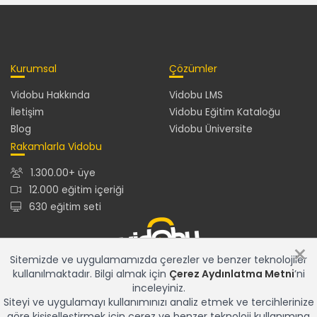
Kurumsal
Çözümler
Vidobu Hakkında
Vidobu LMS
İletişim
Vidobu Eğitim Kataloğu
Blog
Vidobu Üniversite
Rakamlarla Vidobu
1.300.00+ üye
12.000 eğitim içeriği
630 eğitim seti
×
Sitemizde ve uygulamamızda çerezler ve benzer teknolojiler
kullanılmaktadır. Bilgi almak için
Çerez Aydınlatma Metni
’ni
12.000+ eğitim içeriğiyle en güncel ve en zengin eğitim
inceleyiniz.
kataloğu ve gelişmiş özelliklere sahip Vidobu LMS ile tüm
Siteyi ve uygulamayı kullanımınızı analiz etmek ve tercihlerinize
eğitim çözümleriniz için tek adres...
göre kişiselleştirmek için çerez ve benzer teknoloji kullanımına