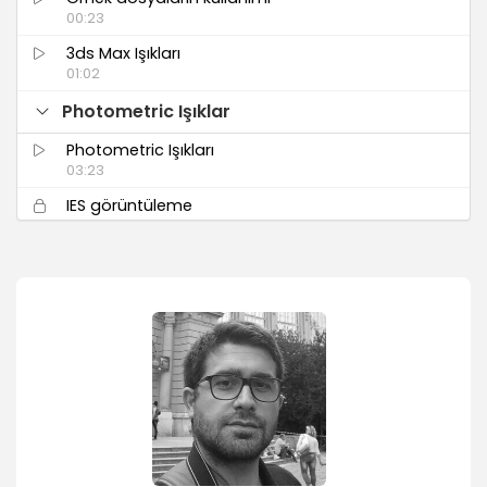
00:23
3ds Max Işıkları
01:02
Photometric Işıklar
Photometric Işıkları
03:23
IES görüntüleme
01:53
IES dosyası kullanımı
06:17
Varsayılan ayarların kullanımı
03:23
Kelvin değeri
03:10
Target Light ve Exclude
04:11
Freelight