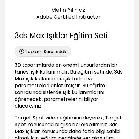
01:28
Metin Yılmaz
Standard Işıklar
Adobe Certified Instructor
Target Spot
03:32
3ds Max Işıklar Eğitim Seti
Target Direct
02:31
Toplam Süre:
53dk
Omni
02:02
3D tasarımlarda en önemli unsurlardan bir
tanesi ışık kullanımıdır. Bu eğitim setinde; 3ds
mr Area Omni ve mr Area Spot
Max ışık kullanımını, ışık türleri ve
01:12
parametreleri anlatılmıştır. Bu eğitim
Skylight
sonrasında sizlerde ışık kullanımlarını
01:42
öğrenecek, parametrelerini biliyor
Free Direct
olacaksınız.
01:52
Target Spot video eğitimini izleyerek, Target
Free Spot
Spot konusunda bilgi sahibi olabilirsiniz.
3ds
03:16
Max Işıklar
konusunda daha fazla bilgi sahibi
Daylight
olmak için, eğitim içeriğinde yer alan tüm