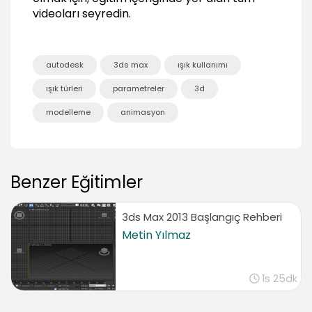
videoları seyredin.
Daylight
04:51
Daylight Parametreleri
autodesk
3ds max
ışık kullanımı
04:01
ışık türleri
parametreler
3d
Sonuç
modelleme
animasyon
Sonuç
01:47
Benzer Eğitimler
3ds Max 2013 Başlangıç Rehberi
Metin Yılmaz
1s 25dk