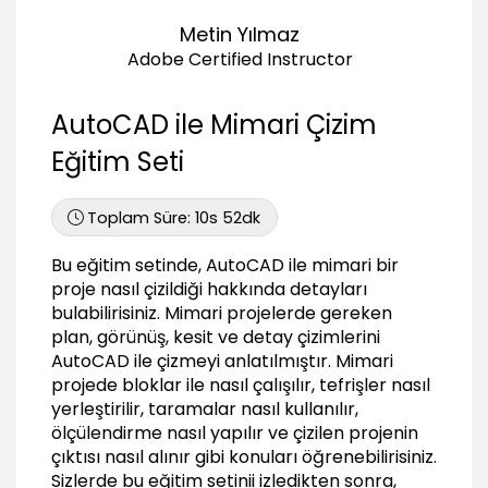
07:23
Metin Yılmaz
Plan çizimi 3
10:10
Adobe Certified Instructor
Plan çizimi 4
09:02
AutoCAD ile Mimari Çizim
Plan çizimi 5
Eğitim Seti
03:09
Plan çizimi 6
Toplam Süre:
10s 52dk
04:53
Plan çizimi 7
Bu eğitim setinde, AutoCAD ile mimari bir
09:19
proje nasıl çizildiği hakkında detayları
Plan çizimi 8
bulabilirisiniz. Mimari projelerde gereken
04:07
plan, görünüş, kesit ve detay çizimlerini
AutoCAD ile çizmeyi anlatılmıştır. Mimari
Plan çizimi 9
projede bloklar ile nasıl çalışılır, tefrişler nasıl
08:31
yerleştirilir, taramalar nasıl kullanılır,
Merdiven çizimi 1
ölçülendirme nasıl yapılır ve çizilen projenin
05:28
çıktısı nasıl alınır gibi konuları öğrenebilirisiniz.
Merdiven çizimi 2
Sizlerde bu eğitim setinii izledikten sonra,