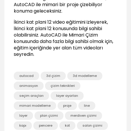
06:06
AutoCAD ile mimari bir proje çizebiliyor
konuma geleceksiniz.
Merdiven çizimi 3
06:59
İkinci kat plani 12 video eğitimini izleyerek,
Merdiven çizimi 4
İkinci kat plani 12 konusunda bilgi sahibi
03:35
olabilirsiniz.
AutoCAD ile Mimari Çizim
Merdiven çizimi 5
konusunda daha fazla bilgi sahibi olmak için,
12:11
eğitim içeriğinde yer alan tüm videoları
seyredin.
Kapi ve pencere ölçüleri 1
07:39
Kapi ve pencere ölçüleri 2
04:46
autocad
3d çizim
3d modelleme
Alan gösterimleri 1
animasyon
çizim teknikleri
06:01
seçim araçları
layer ayarları
Alan gösterimleri 2
07:38
mimari modelleme
proje
line
Kot gösterimleri
layer
plan çizimi
merdiven çizimi
05:11
kapı
pencere
kot
salon çizimi
Tefrişlerin kullanımı 1