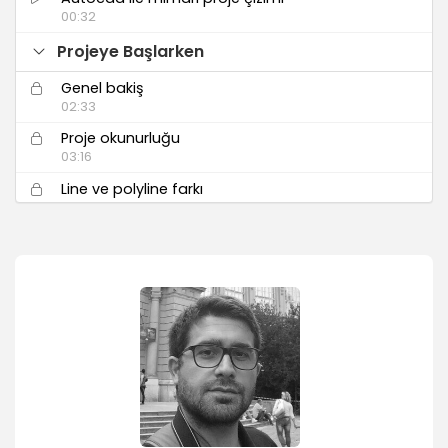
00:32
Projeye Başlarken
Genel bakiş
02:33
Proje okunurluğu
03:16
Line ve polyline farkı
04:41
Layer ile çalışmak
05:05
Alanini özelleştirme
04:41
Plan Çizimi
Plan çizimi 1
04:04
Plan çizimi 2