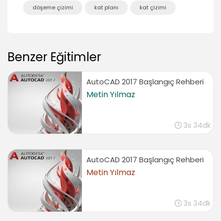
03:35
döşeme çizimi
kat planı
kat çizimi
Tefrişlerin kullanımı 2
07:13
Tefrişlerin kullanımı 3
Benzer Eğitimler
05:01
Tefrişlerin kullanımı 4
05:08
AutoCAD 2017 Başlangıç Rehberi
Metin Yılmaz
Tefrişlerin kullanımı 5
04:31
Tefrişlerin kullanımı 6
3s 34dk
04:31
Salon tefrişlerinin kullanımı 1
03:37
AutoCAD 2017 Başlangıç Rehberi
Metin Yılmaz
Salon tefrişlerinin kullanımı 2
05:05
Salon tefrişlerinin kullanımı 3
3s 34dk
07:03