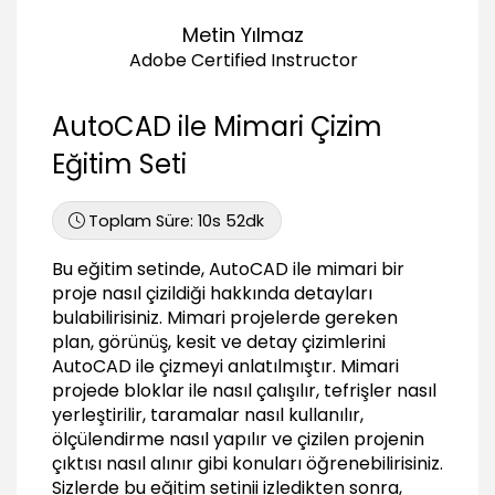
07:23
Metin Yılmaz
Plan çizimi 3
10:10
Adobe Certified Instructor
Plan çizimi 4
09:02
AutoCAD ile Mimari Çizim
Plan çizimi 5
Eğitim Seti
03:09
Plan çizimi 6
Toplam Süre:
10s 52dk
04:53
Plan çizimi 7
Bu eğitim setinde, AutoCAD ile mimari bir
09:19
proje nasıl çizildiği hakkında detayları
Plan çizimi 8
bulabilirisiniz. Mimari projelerde gereken
04:07
plan, görünüş, kesit ve detay çizimlerini
AutoCAD ile çizmeyi anlatılmıştır. Mimari
Plan çizimi 9
projede bloklar ile nasıl çalışılır, tefrişler nasıl
08:31
yerleştirilir, taramalar nasıl kullanılır,
Merdiven çizimi 1
ölçülendirme nasıl yapılır ve çizilen projenin
05:28
çıktısı nasıl alınır gibi konuları öğrenebilirisiniz.
Merdiven çizimi 2
Sizlerde bu eğitim setinii izledikten sonra,