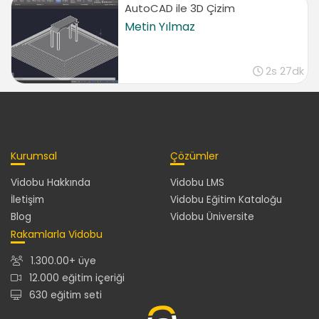
Salon tefrişlerinin kullanımı 4
AutoCAD ile 3D Çizim
03:35
Metin Yılmaz
Salon tefrişlerinin kullanımı 5
02:40
2s 27dk
Döşeme çizimi 1
06:48
Döşeme çizimi 2
07:05
Döşeme çizimi 3
Kurumsal
Çözümler
05:46
Döşeme çizimi 4
Vidobu Hakkında
Vidobu LMS
07:26
İletişim
Vidobu Eğitim Kataloğu
Döşeme çizimi 5
Blog
Vidobu Üniversite
09:05
Rakamlarla Vidobu
Projeye genel bakış
1.300.00+ üye
03:03
12.000 eğitim içeriği
Zemin Kat Ölçülendirme
630 eğitim seti
Ölçülendirme özellikleri