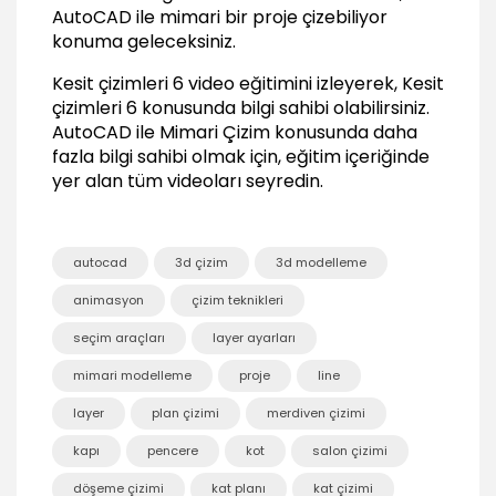
06:06
AutoCAD ile mimari bir proje çizebiliyor
konuma geleceksiniz.
Merdiven çizimi 3
06:59
Kesit çizimleri 6 video eğitimini izleyerek, Kesit
Merdiven çizimi 4
çizimleri 6 konusunda bilgi sahibi olabilirsiniz.
03:35
AutoCAD ile Mimari Çizim
konusunda daha
Merdiven çizimi 5
fazla bilgi sahibi olmak için, eğitim içeriğinde
12:11
yer alan tüm videoları seyredin.
Kapi ve pencere ölçüleri 1
07:39
autocad
3d çizim
3d modelleme
Kapi ve pencere ölçüleri 2
04:46
animasyon
çizim teknikleri
Alan gösterimleri 1
seçim araçları
layer ayarları
06:01
mimari modelleme
proje
line
Alan gösterimleri 2
07:38
layer
plan çizimi
merdiven çizimi
Kot gösterimleri
kapı
pencere
kot
salon çizimi
05:11
Tefrişlerin kullanımı 1
döşeme çizimi
kat planı
kat çizimi