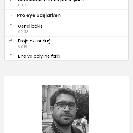
00:32
Projeye Başlarken
Genel bakiş
02:33
Proje okunurluğu
03:16
Line ve polyline farkı
04:41
Layer ile çalışmak
05:05
Alanini özelleştirme
04:41
Plan Çizimi
Plan çizimi 1
04:04
Plan çizimi 2