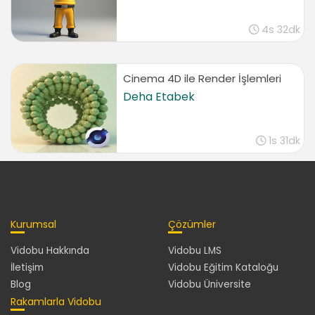
4s 32dk
Cinema 4D ile Render İşlemleri
Deha Etabek
1s 31dk
Kurumsal
Çözümler
Vidobu Hakkında
Vidobu LMS
İletişim
Vidobu Eğitim Kataloğu
Blog
Vidobu Üniversite
Rakamlarla Vidobu