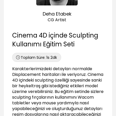
Pull brush
02:13
Deha Etabek
Grab brush
01:28
CG Artist
Smooth brush
02:40
Cinema 4D içinde Sculpting
Wax brush
Kullanımı Eğitim Seti
01:06
Knife brush
Toplam Süre:
1s 2dk
02:48
Pinch brush
Karakterlerimizdeki detayları normalde
00:53
Displacement haritaları ile veriyoruz. Cinema
Flatten brush
4D içindeki sculpting özelliiği sayesinde sanki
00:59
bir heykeltraş gibi istediğiniz etkileri model
üzerine verebilirsiniz. Bu eğitim setinde sizlere
Inflate brush
sculpting fırçalarının kullanımını Wacom
01:01
tabletler veya mouse yardımıyla nasıl
Amplify brush
yapabileceğinizi ve oluşturduğunuz detayları
01:15
resim dosyalarına nasıl aktaracabileceğinizi