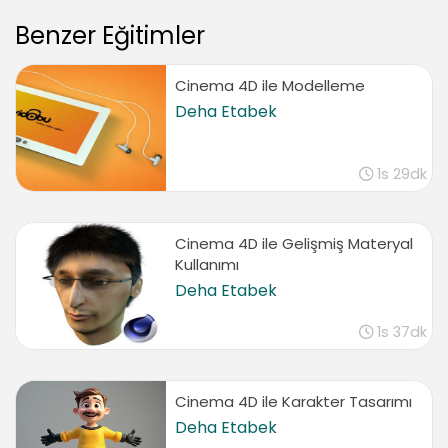
Sculpt simetrisi
01:30
Benzer Eğitimler
Fırçalarda simetri
02:47
Cinema 4D ile Modelleme
Örnek Proje
Deha Etabek
Genel detayların verilmesi
03:27
1s 29dk
İnce detayların verilmesi 1
07:46
Cinema 4D ile Gelişmiş Materyal
İnce detayların verilmesi 2
Kullanımı
04:01
Deha Etabek
Yapılan değişiklikleri bake yapmak
05:24
1s 37dk
Sonuç
Sonuç
Cinema 4D ile Karakter Tasarımı
00:10
Deha Etabek