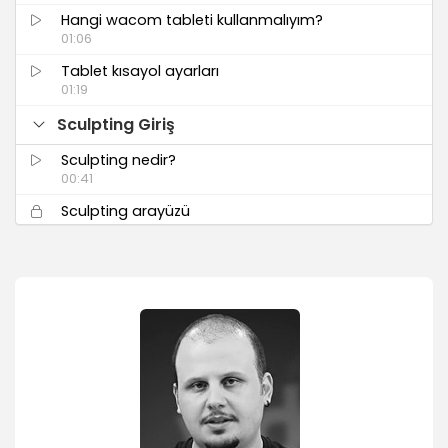
Hangi wacom tableti kullanmalıyım?
01:06
Tablet kısayol ayarları
01:19
Sculpting Giriş
Sculpting nedir?
00:41
Sculpting arayüzü
00:59
Objeleri sculpting’e hazır hale getirmek
03:03
Tablet basınç ayarlarını fırçalarda kullanmak
01:26
Mouse ile kalem kullanmadan fırça ayarı
00:49
Fırçalar