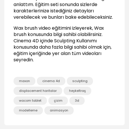
Fill brush
anlattım. Eğitim seti sonunda sizlerde
00:37
karakterlerinize istediğiniz detayları
verebilecek ve bunları bake edebileceksiniz.
Repeat brush
00:40
Wax brush video eğitimini izleyerek, Wax
Scrape brush
brush konusunda bilgi sahibi olabilirsiniz.
01:06
Cinema 4D içinde Sculpting Kullanımı
Erase brush
konusunda daha fazla bilgi sahibi olmak için,
01:39
eğitim içeriğinde yer alan tüm videoları
seyredin.
Sculpting Özellikleri
Maske kullanımı
01:55
maxon
cinema 4d
sculpting
Layer oluşturmak
displacement haritalar
heykeltraş
01:14
wacom tablet
çizim
3d
Özel şekillerin kullanımı
02:40
modelleme
animasyon
Steady stroke
01:39