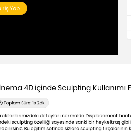
iriş Yap
inema 4D içinde Sculpting Kullanımı E
Toplam Süre:
1s 2dk
rakterlerimizdeki detayları normalde Displacement harital
indeki sculpting özelliiği sayesinde sanki bir heykeltraş gibi 
rebilirsiniz. Bu eğitim setinde sizlere sculpting fırçaların