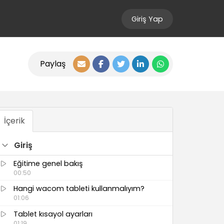
Giriş Yap
Paylaş
İçerik
Giriş
Eğitime genel bakış
00:50
Hangi wacom tableti kullanmalıyım?
01:06
Tablet kısayol ayarları
01:19