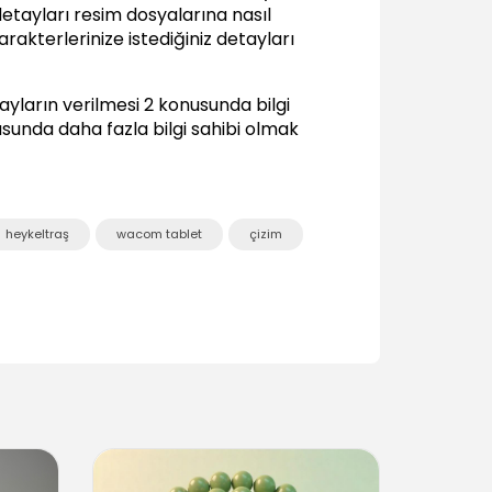
Grab brush
etayları resim dosyalarına nasıl
01:28
rakterlerinize istediğiniz detayları
Smooth brush
02:40
tayların verilmesi 2 konusunda bilgi
Wax brush
unda daha fazla bilgi sahibi olmak
01:06
Knife brush
02:48
Pinch brush
heykeltraş
wacom tablet
çizim
00:53
Flatten brush
00:59
Inflate brush
01:01
Amplify brush
01:15
Fill brush
00:37