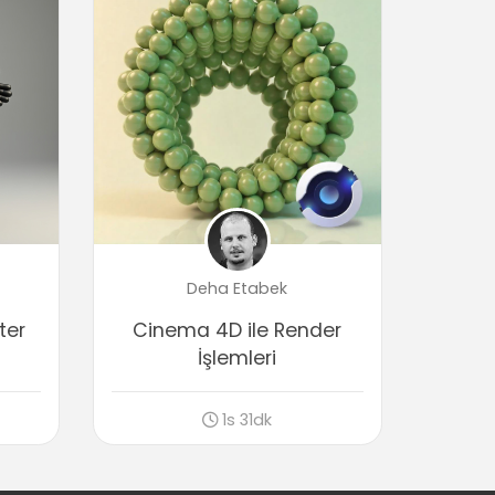
Repeat brush
00:40
Scrape brush
01:06
Erase brush
01:39
Sculpting Özellikleri
Maske kullanımı
01:55
Layer oluşturmak
Deha Etabek
01:14
ter
Cinema 4D ile Render
Özel şekillerin kullanımı
02:40
İşlemleri
Steady stroke
01:39
1s 31dk
Sculpt simetrisi
01:30