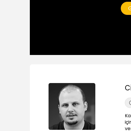
G
C
Ka
iç
ve