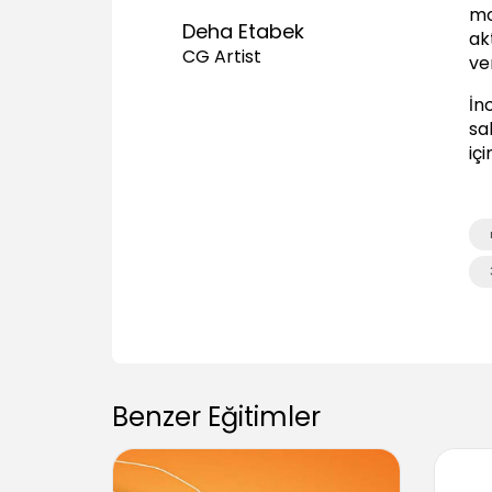
mo
Deha Etabek
ak
CG Artist
ve
İn
sah
iç
Benzer Eğitimler