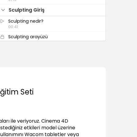
Sculpting Giriş
Sculpting nedir?
00:41
Sculpting arayüzü
00:59
Objeleri sculpting’e hazır hale getirmek
03:03
Tablet basınç ayarlarını fırçalarda
kullanmak
01:26
Mouse ile kalem kullanmadan fırça
ğitim Seti
ayarı
00:49
Fırçalar
arı ile veriyoruz. Cinema 4D
Pull brush
istediğiniz etkileri model üzerine
02:13
ın kullanımını Wacom tabletler veya