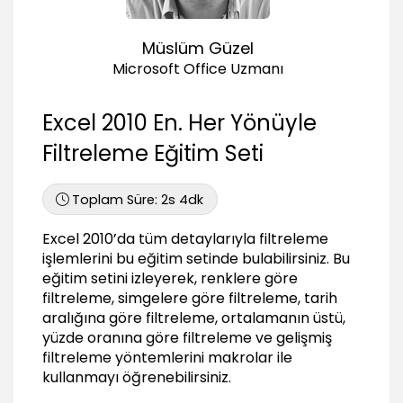
Coantains – Does Not Coantains
02:40
Müslüm Güzel
Custom Filter
03:51
Microsoft Office Uzmanı
Search Filter
03:06
Excel 2010 En. Her Yönüyle
Numbers Filter (Sayı Filtreleme)
Filtreleme Eğitim Seti
Equals – Does Not Equal of Number
01:56
Toplam Süre:
2s 4dk
Greater Than – Greater Than or Equal to
02:03
Excel 2010’da tüm detaylarıyla filtreleme
işlemlerini bu eğitim setinde bulabilirsiniz. Bu
Less Than – Less Than or Equal to
eğitim setini izleyerek, renklere göre
01:48
filtreleme, simgelere göre filtreleme, tarih
Between
aralığına göre filtreleme, ortalamanın üstü,
01:46
yüzde oranına göre filtreleme ve gelişmiş
filtreleme yöntemlerini makrolar ile
Bottom – Top items
02:15
kullanmayı öğrenebilirsiniz.
Bottom – Top Percent