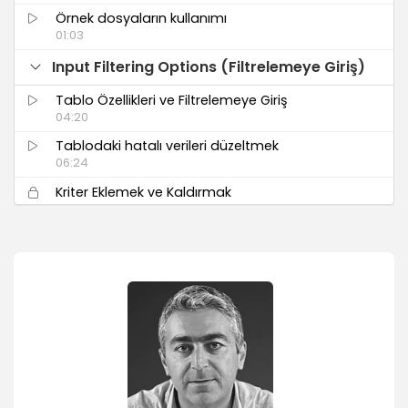
Örnek dosyaların kullanımı
01:03
Input Filtering Options (Filtrelemeye Giriş)
Tablo Özellikleri ve Filtrelemeye Giriş
04:20
Tablodaki hatalı verileri düzeltmek
06:24
Kriter Eklemek ve Kaldırmak
05:10
Filtrelenmiş Verileri Kopyalamak
05:13
Text Filters (Metin Filtreleme İşlemleri)
Equals – Does Not Equal
04:26
Begins With- Ends With
02:59