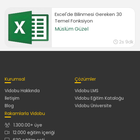
Quick Filter by Selected Cell’s Icon
01:46
Excel'de Bilinmesi Gereken 30
Sort (Sıralama İşlemleri)
Temel Fonksiyon
Müslüm Güzel
Sort (Sıralama İşlemleri)
01:59
2s 9dk
Sort by Color
02:30
Sort by Icon
02:04
Custom Sort
Kurumsal
Çözümler
02:29
Vidobu Hakkında
Vidobu LMS
Advanced Filter (Gelişmiş Filtreleme)
İletişim
Vidobu Eğitim Kataloğu
Blog
Vidobu Üniversite
Preliminary work
03:10
Rakamlarla Vidobu
Filter the list, in-place
1.300.00+ üye
03:06
12.000 eğitim içeriği
Copy to Another Location