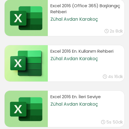
01:43
Excel 2016 (Office 365) Başlangıç
Rehberi
Next Year – This Year – Last Year
01:37
Zühal Avdan Karakoç
Year to Date
2s 8dk
01:43
Filtre by Color and Icon (Renk ve Simgeye
Göre Fil
Excel 2016 En. Kullanım Rehberi
Zühal Avdan Karakoç
Filter by Color
02:47
Filter by Cell Icon
4s 16dk
02:09
Quick Filter by Selected Cell’s Value
03:35
Excel 2016 En. İleri Seviye
Quick Filter Adding a Shortcut Key
Zühal Avdan Karakoç
03:27
Quick Filter by Selected Cell’s Color
5s 50dk
01:42