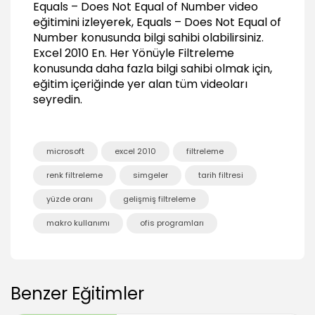
Equals – Does Not Equal of Number video
01:49
eğitimini izleyerek, Equals – Does Not Equal of
Above Average – Below Average
Number konusunda bilgi sahibi olabilirsiniz.
02:23
Excel 2010 En. Her Yönüyle Filtreleme
konusunda daha fazla bilgi sahibi olmak için,
Date Filters (Tarih Filtreleme)
eğitim içeriğinde yer alan tüm videoları
Genarel Date Filter
seyredin.
02:04
Equal – Before - After
02:09
microsoft
excel 2010
filtreleme
Date Between
renk filtreleme
simgeler
tarih filtresi
01:40
yüzde oranı
gelişmiş filtreleme
Tomorrow – Today – Yerderday
01:18
makro kullanımı
ofis programları
Next Week- This Week – Last Week
02:02
Next Month- This Month – Last Month
01:23
Benzer Eğitimler
Next Quarter – This Quarter – Last Quarter