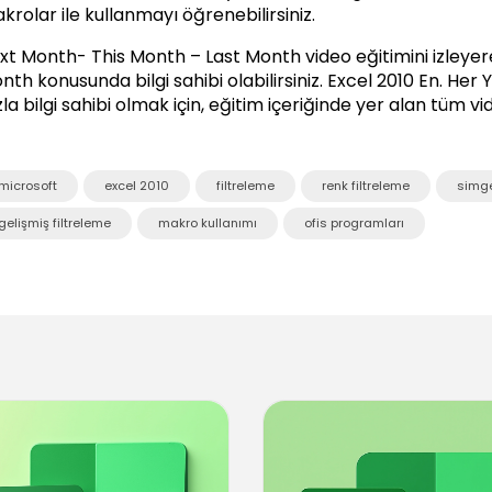
krolar ile kullanmayı öğrenebilirsiniz.
xt Month- This Month – Last Month video eğitimini izleyer
nth konusunda bilgi sahibi olabilirsiniz.
Excel 2010 En. Her 
zla bilgi sahibi olmak için, eğitim içeriğinde yer alan tüm vi
microsoft
excel 2010
filtreleme
renk filtreleme
simge
gelişmiş filtreleme
makro kullanımı
ofis programları