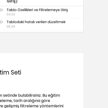
Giriş)
Tablo Özellikleri ve Filtrelemeye Giriş
04:20
Tablodaki hatalı verileri düzeltmek
06:24
Kriter Eklemek ve Kaldırmak
05:10
Filtrelenmiş Verileri Kopyalamak
05:13
Text Filters (Metin Filtreleme
İşlemleri)
tim Seti
Equals – Does Not Equal
04:26
Begins With- Ends With
02:59
 setinde bulabilirsiniz. Bu eğitim
Coantains – Does Not Coantains
releme, tarih aralığına göre
02:40
ve gelişmiş filtreleme yöntemlerini