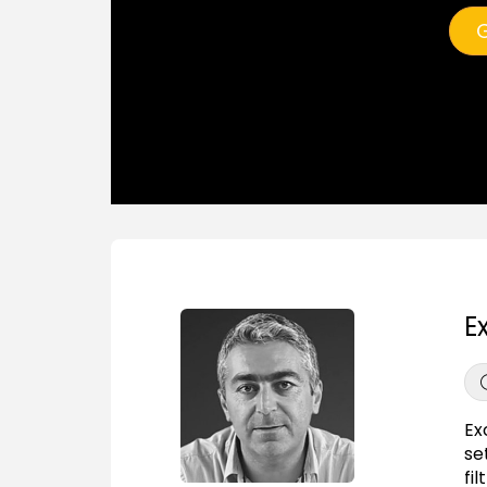
G
E
Ex
se
fi