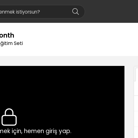
Month
ğitim Seti
ek için, hemen giriş yap.