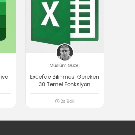
Above Average – Below Average
02:23
Date Filters (Tarih Filtreleme)
Genarel Date Filter
02:04
Equal – Before - After
02:09
Date Between
Müslüm Güzel
01:40
viye
Excel'de Bilinmesi Gereken
Tomorrow – Today – Yerderday
30 Temel Fonksiyon
01:18
Next Week- This Week – Last Week
02:02
2s 9dk
Next Month- This Month – Last Month
01:23
Next Quarter – This Quarter – Last
Quarter