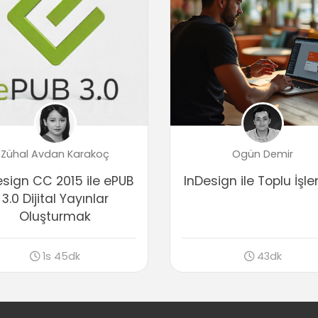
Zühal Avdan Karakoç
Ogün Demir
esign CC 2015 ile ePUB
InDesign ile Toplu İşl
3.0 Dijital Yayınlar
Oluşturmak
1s 45dk
43dk