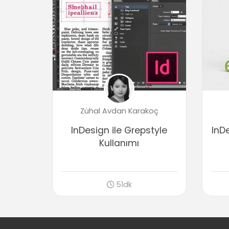
Zühal Avdan Karakoç
InDesign ile Grepstyle
InD
Kullanımı
51dk