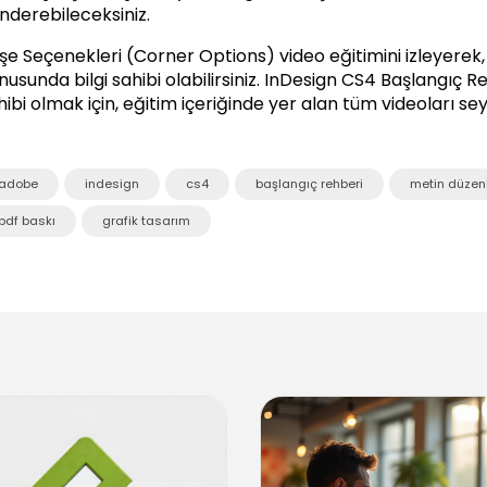
nderebileceksiniz.
şe Seçenekleri (Corner Options) video eğitimini izleyerek
usunda bilgi sahibi olabilirsiniz.
InDesign CS4 Başlangıç R
hibi olmak için, eğitim içeriğinde yer alan tüm videoları sey
adobe
indesign
cs4
başlangıç rehberi
metin düze
pdf baskı
grafik tasarım