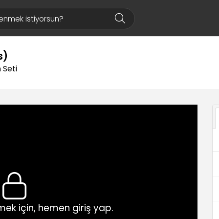
s)
 Seti
ek için, hemen giriş yap.