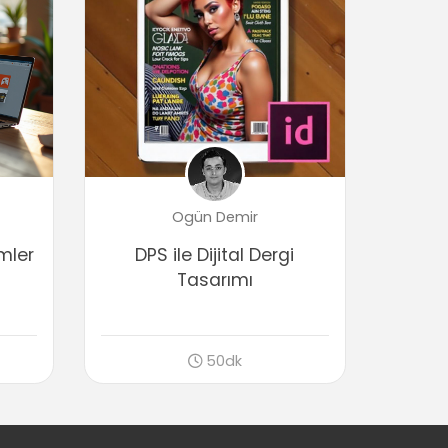
Sayfa Ekleme ve Çıkarma
05:11
Sayfa Numarası Eklemek
03:33
Sayfa Numarası Eklemek 2
02:22
ID Master Sayfalar
Ogün Demir
Master Sayfa Oluşturmak
05:26
emler
DPS ile Dijital Dergi
Master Sayfa Local Overrides
Tasarımı
04:05
İç İçe Master Sayfalar Oluşturmak
05:51
50dk
ID Metinlerle Çalışmak
Metin Çerçeveleri
02:37