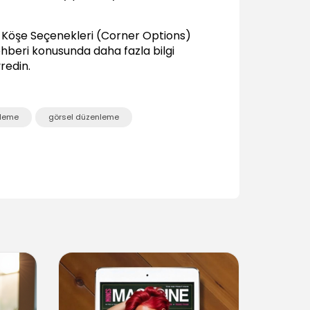
Görüntüleme Performansı
04:08
, Köşe Seçenekleri (Corner Options)
Araçlar Paneli
ehberi
konusunda daha fazla bilgi
02:53
redin.
ID Yeni Belge Oluşturmak
Şablondan Yeni Belge Oluşturmak ve
nleme
görsel düzenleme
Cetvel Birimleri
05:36
Yeni Belge Ayarlarını Anlamak
07:24
Yeni Belge
10:57
Belgeleri Kaydetmek
04:04
Sayfa Mizanpaj Ayarları
04:18
Cetvel Kılavuzları
09:53