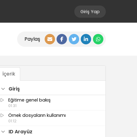
Giriş Yap
Paylaş
İçerik
Giriş
Eğitime genel bakış
01:31
Örnek dosyaların kullanımı
01:12
ID Arayüz