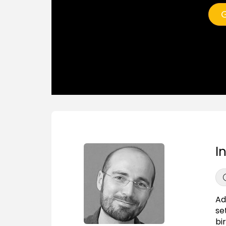
G
I
Ad
se
bi