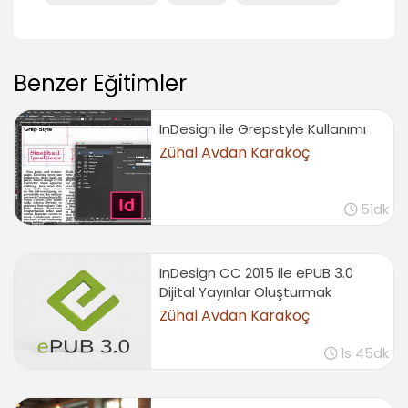
Kaydetmek ve paketlemek
01:38
PDF kaydetmek
Benzer Eğitimler
00:58
Sonuç
InDesign ile Grepstyle Kullanımı
Zühal Avdan Karakoç
Sonuç
00:23
51dk
InDesign CC 2015 ile ePUB 3.0
Dijital Yayınlar Oluşturmak
Zühal Avdan Karakoç
1s 45dk