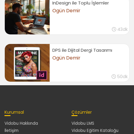
InDesign ile Toplu İşlemler
Ogün Demir
43dk
DPS ile Dijital Dergi Tasarımı
Ogün Demir
50dk
Kurumsal
Çözümler
Vidobu Hakkında
Vidobu LMS
İletişim
Vidobu Eğitim Kataloğu