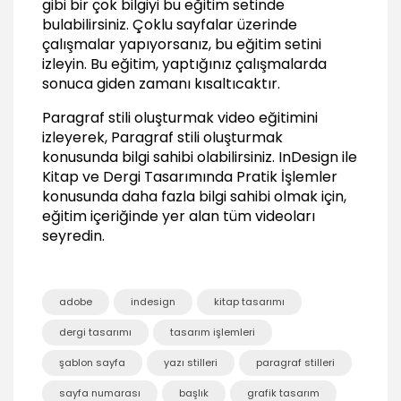
gibi bir çok bilgiyi bu eğitim setinde
bulabilirsiniz. Çoklu sayfalar üzerinde
Stilleri farklı dokümanlarda kullanmak
01:34
çalışmalar yapıyorsanız, bu eğitim setini
izleyin. Bu eğitim, yaptığınız çalışmalarda
Kullanılan stilleri silmek
sonuca giden zamanı kısaltıcaktır.
01:21
Stillere hızlı erişim (quick apply)
Paragraf stili oluşturmak video eğitimini
01:04
izleyerek, Paragraf stili oluşturmak
konusunda bilgi sahibi olabilirsiniz.
InDesign ile
Son İşlemler
Kitap ve Dergi Tasarımında Pratik İşlemler
İçindekiler tablosunu oluşturmak
konusunda daha fazla bilgi sahibi olmak için,
05:25
eğitim içeriğinde yer alan tüm videoları
seyredin.
Sayfa kenarıda tekrar eden başlık uygulaması
(running header)
04:39
Text warp
adobe
indesign
kitap tasarımı
01:34
dergi tasarımı
tasarım işlemleri
Kapak tasarımının yapılması
şablon sayfa
yazı stilleri
paragraf stilleri
06:40
Kaydetme Seçenekleri
sayfa numarası
başlık
grafik tasarım