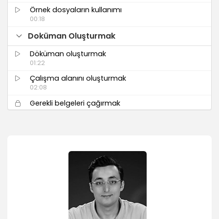
Örnek dosyaların kullanımı
00:18
Doküman Oluşturmak
Döküman oluşturmak
01:22
Çalışma alanını oluşturmak
02:08
Gerekli belgeleri çağırmak
11:03
Master Sayfa Oluşturmak
Master Sayfa oluşturmak
03:44
Sayfa numarası eklemek
01:33
Master sayfa local overrides
01:20