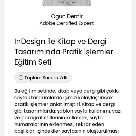
Karakter Özellikleri ve Stilleri
Karakter paneli
Ogün Demir
01:16
Adobe Certified Expert
Karakter stili oluşturmak
11:00
InDesign ile Kitap ve Dergi
Stiller üzerinde düzenleme işlemi
00:46
Tasarımında Pratik İşlemler
Paragraf Özellikleri ve Stilleri
Eğitim Seti
Paragraf paneli
01:51
Toplam Süre:
1s 7dk
Paragraf stili oluşturmak
Bu eğitim setinde, kitap veya dergi gibi çoklu
02:46
sayfalı tasarımlarda işimizi kolaylaştırıcak
Paragraf stilleri üzerinde düzenleme işlemi
pratik işlemler anlatılmıştırl. Kitap ve dergi
00:34
gibi tasarımlarda; şablon sayfa kullanımı, yazı
Yazıları kolonlara bölmek
ve paragraf stillerinin kullanımı, sayfa
00:49
numaralarının eklenmesi, tekrar eden
başlıklar, içindekiler sayfasının oluşturulması
Stilleri kontrol etmek