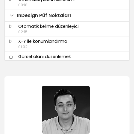
00:18
InDesign Püf Noktaları
Otomatik kelime düzenleyici
02:15
X-Y ile konumlandırma
01:02
Görsel alanı düzenlemek
01:10
Görsel büyütme oranı
01:30
Link info
02:07
Eyedropper tool
01:44
Gruplu yazıları düzenleme
01:50
Idml kaydetmek