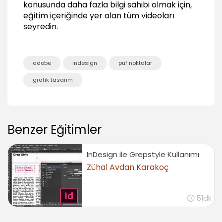
konusunda daha fazla bilgi sahibi olmak için,
01:38
eğitim içeriğinde yer alan tüm videoları
Yazıları çerçevelemek
seyredin.
01:54
Tırnak işaretini düzenlemek
01:00
adobe
indesign
püf noktalar
Klavuz çizgi ve özellikleri
grafik tasarım
01:01
Yazı çerçevesini şekillendirmek
00:44
Farklı sayfa ebatlar üzerinde çalışmak
Benzer Eğitimler
00:40
Sayfalari yan yana siralamak
InDesign ile Grepstyle Kullanımı
01:08
Zühal Avdan Karakoç
Sonuç
Sonuç
51dk
00:13