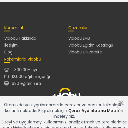
Kurumsal
Çözümler
Vidobu Hakkında
Vidobu LMS
İletişim
Vidobu Eğitim Kataloğu
Blog
Vidobu Üniversite
Rakamlarla Vidobu
1.300.00+ üye
12.000 eğitim içeriği
630 eğitim seti
×
Sitemizde ve uygulamamızda çerezler ve benzer teknolojiler
kullanılmaktadır. Bilgi almak için
Çerez Aydınlatma Metni
’ni
12.000+ eğitim içeriğiyle en güncel ve en zengin eğitim
inceleyiniz.
kataloğu ve gelişmiş özelliklere sahip Vidobu LMS ile tüm
Siteyi ve uygulamayı kullanımınızı analiz etmek ve tercihlerinize
eğitim çözümleriniz için tek adres...
göre kişiselleştirmek için çerez ve benzer teknoloji kullanımına