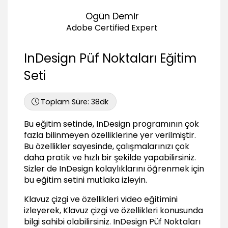
00:55
Ogün Demir
InDesign'ı sıfırlamak
Adobe Certified Expert
01:21
InDesign ayarları
InDesign Püf Noktaları Eğitim
01:15
Seti
Crop marks (kesim çizgisi) eklemek
01:29
Karsilastirma yaparak incelemek
Toplam Süre:
38dk
01:34
Bu eğitim setinde, InDesign programının çok
Çizgi üzerine yazi veya görsel eklemek
fazla bilinmeyen özelliklerine yer verilmiştir.
03:15
Bu özellikler sayesinde, çalışmalarınızı çok
Animasyon oluşturmak
daha pratik ve hızlı bir şekilde yapabilirsiniz.
04:33
Sizler de InDesign kolaylıklarını öğrenmek için
Çalışma alanı düzenlemek
bu eğitim setini mutlaka izleyin.
01:11
Klavuz çizgi ve özellikleri video eğitimini
Görsel isimlerini dahil etmek
izleyerek, Klavuz çizgi ve özellikleri konusunda
01:06
bilgi sahibi olabilirsiniz.
InDesign Püf Noktaları
Text warp