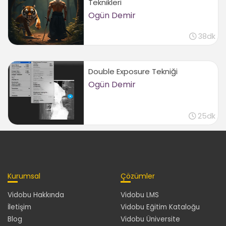
Teknikleri
Ogün Demir
38dk
Double Exposure Tekniği
Ogün Demir
25dk
Kurumsal
Çözümler
Vidobu Hakkında
Vidobu LMS
İletişim
Vidobu Eğitim Kataloğu
Blog
Vidobu Üniversite