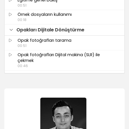
00:51
Örnek dosyaların kullanımı
00:18
Opakları Dijitale Dönüştürme
Opak fotoğrafları tarama
00:51
Opak fotoğrafları Dijital makina (SLR) ile
çekmek
00:46
Restorasyon Öncesi Düzenleme
Raw panelinde renk ve tonları düzenlemek
01:19
Renk ve tonları düzenlemek
06:39
Fotoğrafları kırpmak (Crop Tool)
01:22