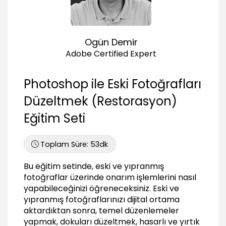
Fotoğrafları keskinleştirmek (Sharpening Tool -
Unsharp Mask)
02:51
Seçiçi bulanıklık (Blur Tool - Iris Blur)
Ogün Demir
03:16
Adobe Certified Expert
Content-Aware Ölçeği kullanımı
04:07
Photoshop ile Eski Fotoğrafları
Hasar Tespit ve Düzenleme İşlemleri
Düzeltmek (Restorasyon)
Tarama Sonrası çapak ve çizikleri yok etmek
Eğitim Seti
(Dust & Scratches)
02:03
Çapak ve çizikleri doku taşıyarak yok etmek
Toplam Süre:
53dk
04:08
Bu eğitim setinde, eski ve yıpranmış
Hızlı doku taşıma işlemleri
fotoğraflar üzerinde onarım işlemlerini nasıl
01:06
yapabileceğinizi öğreneceksiniz. Eski ve
Yıpranmış bölgeleri onarmak
yıpranmış fotoğraflarınızı dijital ortama
03:32
aktardıktan sonra, temel düzenlemeler
Parçalanmış fotoğrafı birleştirmek
yapmak, dokuları düzeltmek, hasarlı ve yırtık