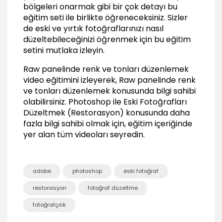
09:36
bölgeleri onarmak gibi bir çok detayı bu
eğitim seti ile birlikte öğreneceksiniz. Sizler
Kayıp detayları ortaya çıkarmak
de eski ve yırtık fotoğraflarınızı nasıl
03:37
düzeltebileceğinizi öğrenmek için bu eğitim
Fotoğraf üzerinde sonradan oluşan renkleri
setini mutlaka izleyin.
gidermek
03:09
Raw panelinde renk ve tonları düzenlemek
video eğitimini izleyerek, Raw panelinde renk
Kaydetme Seçenekleri
ve tonları düzenlemek konusunda bilgi sahibi
Psd ve Tif uzantılı kaydetmek
olabilirsiniz.
Photoshop ile Eski Fotoğrafları
01:20
Düzeltmek (Restorasyon)
konusunda daha
fazla bilgi sahibi olmak için, eğitim içeriğinde
Jpeg uzantılı kaydetmek
00:45
yer alan tüm videoları seyredin.
Sonuç
Sonuç
adobe
photoshop
eski fotoğraf
00:27
restorasyon
fotoğraf düzeltme
fotoğrafçılık