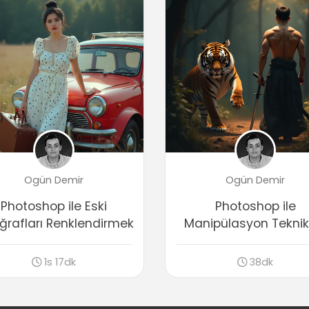
Ogün Demir
Ogün Demir
Photoshop ile Eski
Photoshop ile
ğrafları Renklendirmek
Manipülasyon Teknikl
1s 17dk
38dk