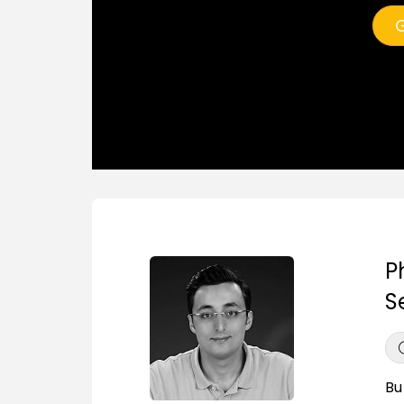
G
P
Se
Bu