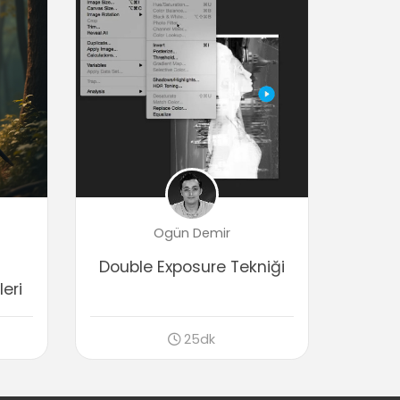
Fotoğraf üzerinde sonradan oluşan
renkleri gidermek
03:09
Kaydetme Seçenekleri
Psd ve Tif uzantılı kaydetmek
01:20
Jpeg uzantılı kaydetmek
00:45
Sonuç
Sonuç
Ogün Demir
00:27
Double Exposure Tekniği
eri
25dk