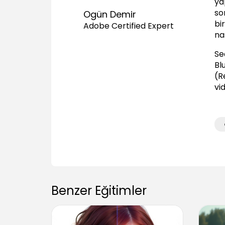
ya
so
Ogün Demir
bir
Adobe Certified Expert
na
Seç
Blu
(R
vi
Benzer Eğitimler