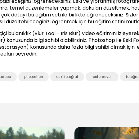
pabileceğinizi öğreneceksiniz. Eski ve yıpranmış fotoğrafla
nra, temel düzenlemeler yapmak, dokuları düzeltmek, hasar
 çok detayı bu eğitim seti ile birlikte öğreneceksiniz. Sizler
sıl düzeltebileceğinizi öğrenmek için bu eğitim setini mutla
içi bulanıklık (Blur Tool - Iris Blur) video eğitimini izleyerek,
r) konusunda bilgi sahibi olabilirsiniz.
Photoshop ile Eski F
estorasyon)
konusunda daha fazla bilgi sahibi olmak için, 
deoları seyredin.
adobe
photoshop
eski fotoğraf
restorasyon
fotoğra