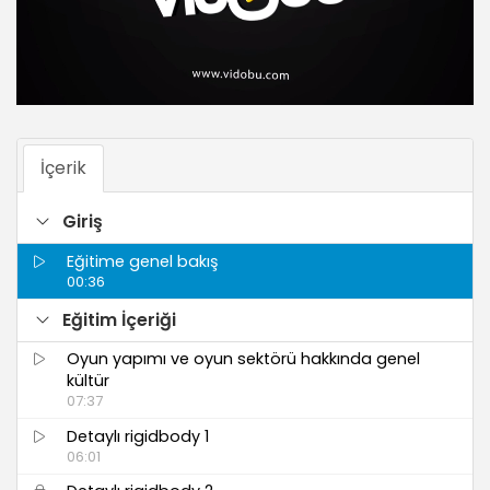
İçerik
Giriş
Eğitime genel bakış
00:36
Eğitim İçeriği
Oyun yapımı ve oyun sektörü hakkında genel
kültür
07:37
Detaylı rigidbody 1
06:01