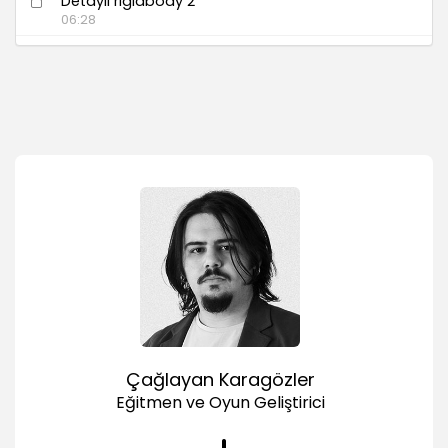
Detaylı rigidbody 2
06:28
Collider çeşitleri
13:07
Fizik Materyali
05:53
Puan Toplama demo - Sahne kurulum
13:52
Puan toplama demo - Çarpışma tespiti ve
puan arttırma
11:05
Puan toplama demo - Destroy ve rotate
03:43
Puan toplama demo - Prefab ile çoğaltma
03:02
AssetStore - Kullanışlı ücretsiz paketler
Çağlayan Karagözler
04:04
Eğitmen ve Oyun Geliştirici