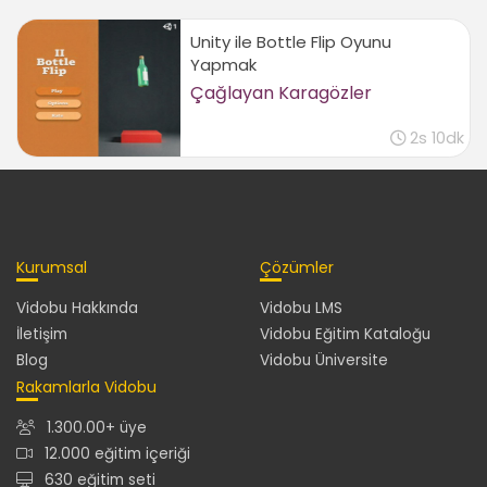
Unity ile Bottle Flip Oyunu
Yapmak
Çağlayan Karagözler
2s 10dk
Kurumsal
Çözümler
Vidobu Hakkında
Vidobu LMS
İletişim
Vidobu Eğitim Kataloğu
Blog
Vidobu Üniversite
Rakamlarla Vidobu
1.300.00+ üye
12.000 eğitim içeriği
630 eğitim seti