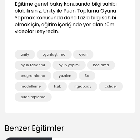
Eğitime genel bakış konusunda bilgi sahibi
olabilirsiniz.
Unity ile Puan Toplama Oyunu
Yapmak
konusunda daha fazla bilgi sahibi
olmak için, eğitim içeriğinde yer alan tüm
videoları seyredin.
unity
oyunlaştırma
oyun
oyun tasarımı
oyun yapımı
kodlama
programlama
yazılım
3d
modelleme
fizik
rigidbody
colider
puan toplama
Benzer Eğitimler