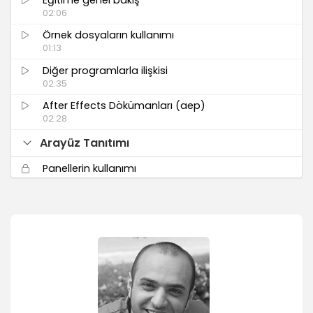
02:06
Örnek dosyaların kullanımı
01:13
Diğer programlarla ilişkisi
02:35
After Effects Dökümanları (aep)
02:28
Arayüz Tanıtımı
Panellerin kullanımı
03:03
Arayüz ayarlama ve kaydetme (Save
Workspace)
02:04
Doküman çağırma
02:13
Adobe Bridge üzerinde videoları görme ve
aktarma