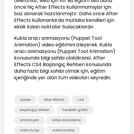
telefonlar, web için vb. Bu eğitim seti daha
Point)
önce hiç After Effects kullanmamışlar için
02:37
baz alınarak hazırlanmıştır. Daha önce After
Effects kullananlarda mutlaka kendileri için
Hareket animasyonu (Position)
03:03
eksik kalan noktalar bulacaklardır.
Ön izleme Timeline (Preview, RAM Preview)
Kukla aracı animasyonu (Puppet Tool
03:22
Animation) video eğitimini izleyerek, Kukla
Döndürme animasyonu (Rotating)
aracı animasyonu (Puppet Tool Animation)
01:23
konusunda bilgi sahibi olabilirsiniz.
After
Effects CS4 Başlangıç Rehberi
konusunda
Ölçekleme animasyonu (Scale)
daha fazla bilgi sahibi olmak için, eğitim
02:25
içeriğinde yer alan tüm videoları seyredin.
Kukla aracı animasyonu (Puppet Tool
Animation)
03:49
adobe
after effects
cs4
Animasyonu çoğaltma (Duplicate Animation)
02:11
başlangıç rehberi
hareketli grafik
Önemli Timeline kısayolları
animasyon
video düzenleme
03:00
video kurgu
video montaj
Efekt Kullanma (Use Effects)