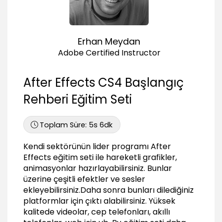
01:38
Kompozisyon anlama ve kullanma (Create
Composition)
04:53
Erhan Meydan
Adobe Certified Instructor
Katmanlarla Çalışma (Layers)
Katman mantığını anlama
After Effects CS4 Başlangıç
03:10
Rehberi Eğitim Seti
Birden fazla katmanla aynı anda çalışma
(Layers)
02:58
Toplam Süre:
5s 6dk
Katmanları hizalama ve dağıtma (Align,
Distribute Layers)
Kendi sektörünün lider programı After
01:28
Effects eğitim seti ile hareketli grafikler,
Animasyon Oluşturma
animasyonlar hazırlayabilirsiniz. Bunlar
üzerine çeşitli efektler ve sesler
Animasyonu anlama ve Opaklık animasyonu
ekleyebilirsiniz.Daha sonra bunları dilediğiniz
(Animation)
platformlar için çıktı alabilirsiniz. Yüksek
04:39
kalitede videolar, cep telefonları, akıllı
Merkez nokta değiştirme animasyonu (Anchor