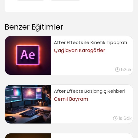
Efekt uygulama (Effects)
06:10
Benzer Eğitimler
Stylize Efekt örnekleri, Karikatürize efekti
(Cartoon Effect)
03:40
After Effects ile Kinetik Tipografi
Alev Efekti hazırlama, Hazır efektler kullanma ve
Çağlayan Karagözler
kaydetme
06:41
Cycore Efeklerinin kullanımı ve özelliği (Cycore
52dk
Effects)
02:59
Dalga efektleri (Wave Effects)
After Effects Başlangıç Rehberi
04:55
Cemil Bayram
Çeşitli efekt kullanım örnekleri, Küre, Dağılım,
Üretim
08:41
1s 6dk
Brainstorm yardımıyla efekt üretme
(Brainstrom)