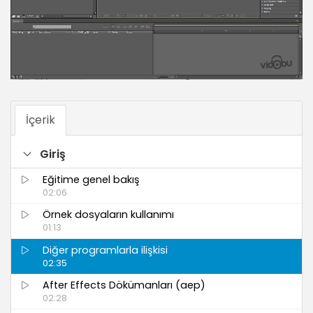
İçerik
Giriş
Eğitime genel bakış
02:06
Örnek dosyaların kullanımı
01:13
Diğer programlarla ilişkisi
02:35
After Effects Dökümanları (aep)
02:28