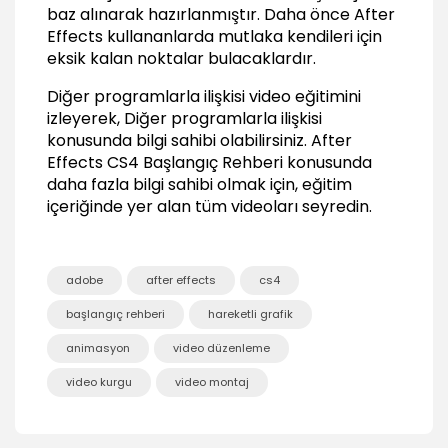
baz alınarak hazırlanmıştır. Daha önce After
Ölçekleme animasyonu (Scale)
Effects kullananlarda mutlaka kendileri için
02:25
eksik kalan noktalar bulacaklardır.
Kukla aracı animasyonu (Puppet Tool
Diğer programlarla ilişkisi video eğitimini
Animation)
izleyerek, Diğer programlarla ilişkisi
03:49
konusunda bilgi sahibi olabilirsiniz.
After
Animasyonu çoğaltma (Duplicate Animation)
Effects CS4 Başlangıç Rehberi
konusunda
02:11
daha fazla bilgi sahibi olmak için, eğitim
Önemli Timeline kısayolları
içeriğinde yer alan tüm videoları seyredin.
03:00
Efekt Kullanma (Use Effects)
adobe
after effects
cs4
Efekt uygulama (Effects)
06:10
başlangıç rehberi
hareketli grafik
Stylize Efekt örnekleri, Karikatürize efekti
animasyon
video düzenleme
(Cartoon Effect)
03:40
video kurgu
video montaj
Alev Efekti hazırlama, Hazır efektler kullanma ve
kaydetme