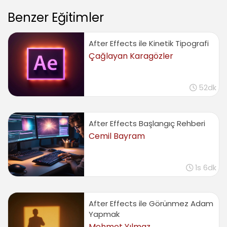
06:41
Benzer Eğitimler
Cycore Efeklerinin kullanımı ve özelliği (Cycore
Effects)
02:59
After Effects ile Kinetik Tipografi
Dalga efektleri (Wave Effects)
Çağlayan Karagözler
04:55
Çeşitli efekt kullanım örnekleri, Küre, Dağılım,
52dk
Üretim
08:41
Brainstorm yardımıyla efekt üretme
After Effects Başlangıç Rehberi
(Brainstrom)
05:14
Cemil Bayram
Efektler için yardım menüsünü kullanma
02:48
1s 6dk
Video Düzenleme
Zaman kodularını anlama (Timecode)
After Effects ile Görünmez Adam
01:15
Yapmak
Videoları düzenleme (Trimming)
Mehmet Yılmaz