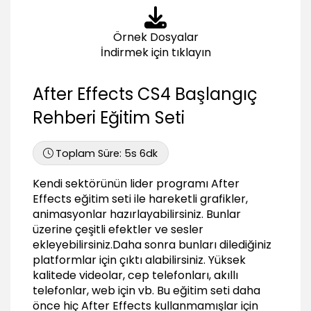
Birden fazla katmanla aynı anda çalışma
(Layers)
02:58
Örnek Dosyalar
İndirmek için tıklayın
Katmanları hizalama ve dağıtma (Align,
Distribute Layers)
01:28
After Effects CS4 Başlangıç
Animasyon Oluşturma
Rehberi Eğitim Seti
Animasyonu anlama ve Opaklık animasyonu
(Animation)
Toplam Süre:
5s 6dk
04:39
Merkez nokta değiştirme animasyonu (Anchor
Kendi sektörünün lider programı After
Point)
Effects eğitim seti ile hareketli grafikler,
02:37
animasyonlar hazırlayabilirsiniz. Bunlar
Hareket animasyonu (Position)
üzerine çeşitli efektler ve sesler
03:03
ekleyebilirsiniz.Daha sonra bunları dilediğiniz
platformlar için çıktı alabilirsiniz. Yüksek
Ön izleme Timeline (Preview, RAM Preview)
03:22
kalitede videolar, cep telefonları, akıllı
telefonlar, web için vb. Bu eğitim seti daha
Döndürme animasyonu (Rotating)
önce hiç After Effects kullanmamışlar için
01:23