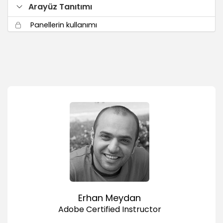
Arayüz Tanıtımı
Panellerin kullanımı
03:03
Arayüz ayarlama ve kaydetme (Save
Workspace)
02:04
Doküman çağırma
02:13
Adobe Bridge üzerinde videoları görme ve
aktarma
01:38
Kompozisyon anlama ve kullanma (Create
Composition)
04:53
Katmanlarla Çalışma (Layers)
Erhan Meydan
Katman mantığını anlama
Adobe Certified Instructor
03:10