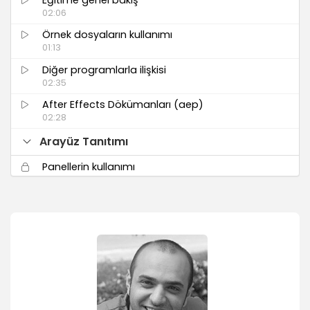
02:06
Örnek dosyaların kullanımı
01:13
Diğer programlarla ilişkisi
02:35
After Effects Dökümanları (aep)
02:28
Arayüz Tanıtımı
Panellerin kullanımı
03:03
Arayüz ayarlama ve kaydetme (Save
Workspace)
02:04
Doküman çağırma
02:13
Adobe Bridge üzerinde videoları görme ve
aktarma