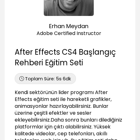
01:38
Kompozisyon anlama ve kullanma (Create
Composition)
04:53
Erhan Meydan
Adobe Certified Instructor
Katmanlarla Çalışma (Layers)
Katman mantığını anlama
After Effects CS4 Başlangıç
03:10
Rehberi Eğitim Seti
Birden fazla katmanla aynı anda çalışma
(Layers)
02:58
Toplam Süre:
5s 6dk
Katmanları hizalama ve dağıtma (Align,
Distribute Layers)
Kendi sektörünün lider programı After
01:28
Effects eğitim seti ile hareketli grafikler,
Animasyon Oluşturma
animasyonlar hazırlayabilirsiniz. Bunlar
üzerine çeşitli efektler ve sesler
Animasyonu anlama ve Opaklık animasyonu
ekleyebilirsiniz.Daha sonra bunları dilediğiniz
(Animation)
platformlar için çıktı alabilirsiniz. Yüksek
04:39
kalitede videolar, cep telefonları, akıllı
Merkez nokta değiştirme animasyonu (Anchor