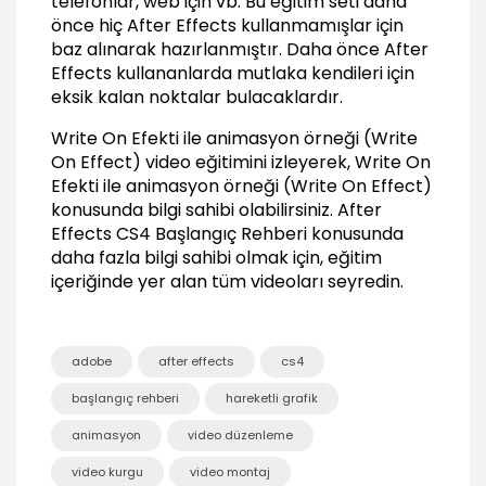
telefonlar, web için vb. Bu eğitim seti daha
Point)
önce hiç After Effects kullanmamışlar için
02:37
baz alınarak hazırlanmıştır. Daha önce After
Effects kullananlarda mutlaka kendileri için
Hareket animasyonu (Position)
03:03
eksik kalan noktalar bulacaklardır.
Ön izleme Timeline (Preview, RAM Preview)
Write On Efekti ile animasyon örneği (Write
03:22
On Effect) video eğitimini izleyerek, Write On
Döndürme animasyonu (Rotating)
Efekti ile animasyon örneği (Write On Effect)
01:23
konusunda bilgi sahibi olabilirsiniz.
After
Effects CS4 Başlangıç Rehberi
konusunda
Ölçekleme animasyonu (Scale)
daha fazla bilgi sahibi olmak için, eğitim
02:25
içeriğinde yer alan tüm videoları seyredin.
Kukla aracı animasyonu (Puppet Tool
Animation)
03:49
adobe
after effects
cs4
Animasyonu çoğaltma (Duplicate Animation)
02:11
başlangıç rehberi
hareketli grafik
Önemli Timeline kısayolları
animasyon
video düzenleme
03:00
video kurgu
video montaj
Efekt Kullanma (Use Effects)