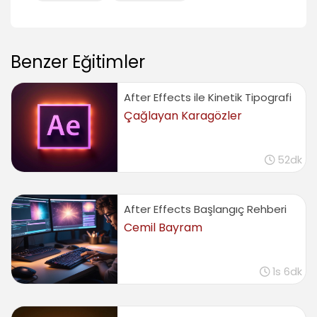
Efekt uygulama (Effects)
06:10
Benzer Eğitimler
Stylize Efekt örnekleri, Karikatürize efekti
(Cartoon Effect)
03:40
After Effects ile Kinetik Tipografi
Alev Efekti hazırlama, Hazır efektler kullanma ve
Çağlayan Karagözler
kaydetme
06:41
Cycore Efeklerinin kullanımı ve özelliği (Cycore
52dk
Effects)
02:59
Dalga efektleri (Wave Effects)
After Effects Başlangıç Rehberi
04:55
Cemil Bayram
Çeşitli efekt kullanım örnekleri, Küre, Dağılım,
Üretim
08:41
1s 6dk
Brainstorm yardımıyla efekt üretme
(Brainstrom)