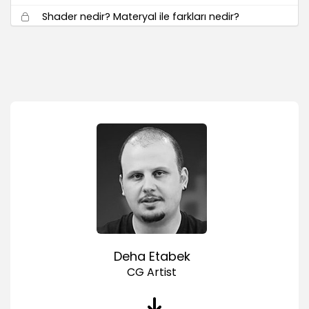
Shader nedir? Materyal ile farkları nedir?
01:47
Materyallerin ön izlemesi ve özellikleri
02:00
Resim Dosyalarını Kullanmak
00:53
Animasyonlu Materyaller
01:47
Kanallar
Color
01:45
Diffusion
03:02
Luminance
Deha Etabek
02:40
CG Artist
Transparancy
03:50