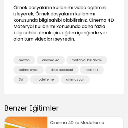
Örnek dosyaların kullanımı video eğitimini
Gelişmiş Materyal Özellikleri
izleyerek, Örnek dosyaların kullanımı
Materyalin aktif olduğu objeler
konusunda bilgi sahibi olabilirsiniz.
Cinema 4D
01:26
Materyal Kullanımı
konusunda daha fazla
bilgi sahibi olmak için, eğitim içeriğinde yer
Set Selection Özelliği
01:55
alan tüm videoları seyredin.
Bir Objeye birden fazla materyal eklemek
03:43
maxon
cinema 4d
materyal kullanımı
Layer Mantığı
02:52
sahne ayarı
displacement
realistik
Sonuç
3d
modelleme
animasyon
Sonuç
00:23
Benzer Eğitimler
Cinema 4D ile Modelleme