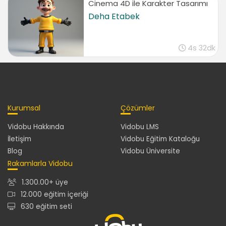
Cinema 4D ile Karakter Tasarımı
Deha Etabek
4s 32dk
Kurumsal
Çözümler
Vidobu Hakkında
Vidobu LMS
İletişim
Vidobu Eğitim Kataloğu
Blog
Vidobu Üniversite
Rakamlarla Vidobu
1.300.00+ üye
12.000 eğitim içeriği
630 eğitim seti