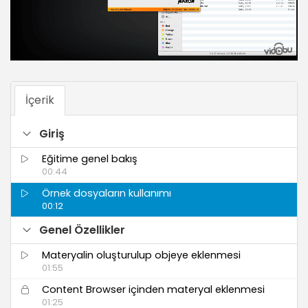
İçerik
Giriş
Eğitime genel bakış
00:44
Örnek dosyaların kullanımı
00:12
Genel Özellikler
Materyalin oluşturulup objeye eklenmesi
01:55
Content Browser içinden materyal eklenmesi
01:25