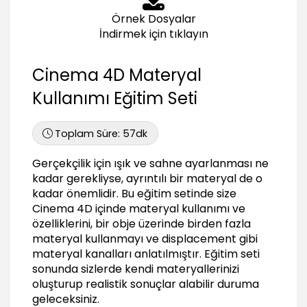
Reflection
Örnek Dosyalar
04:13
İndirmek için tıklayın
Environment
01:44
Cinema 4D Materyal
Fog
Kullanımı Eğitim Seti
02:12
Bump
02:22
Toplam Süre:
57dk
Normal
Gerçekçilik için ışık ve sahne ayarlanması ne
02:37
kadar gerekliyse, ayrıntılı bir materyal de o
Alpha
kadar önemlidir. Bu eğitim setinde size
02:49
Cinema 4D içinde materyal kullanımı ve
Specular
özelliklerini, bir obje üzerinde birden fazla
02:06
materyal kullanmayı ve displacement gibi
materyal kanalları anlatılmıştır. Eğitim seti
Glow
sonunda sizlerde kendi materyallerinizi
01:46
oluşturup realistik sonuçlar alabilir duruma
Displacement
geleceksiniz.
04:15