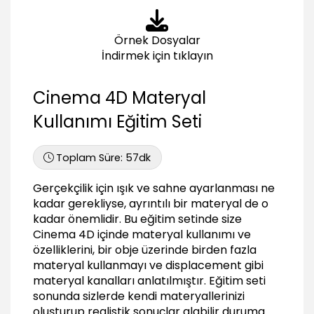
03:50
Reflection
Örnek Dosyalar
04:13
İndirmek için tıklayın
Environment
01:44
Cinema 4D Materyal
Fog
Kullanımı Eğitim Seti
02:12
Bump
02:22
Toplam Süre:
57dk
Normal
Gerçekçilik için ışık ve sahne ayarlanması ne
02:37
kadar gerekliyse, ayrıntılı bir materyal de o
Alpha
kadar önemlidir. Bu eğitim setinde size
02:49
Cinema 4D içinde materyal kullanımı ve
Specular
özelliklerini, bir obje üzerinde birden fazla
02:06
materyal kullanmayı ve displacement gibi
materyal kanalları anlatılmıştır. Eğitim seti
Glow
sonunda sizlerde kendi materyallerinizi
01:46
oluşturup realistik sonuçlar alabilir duruma