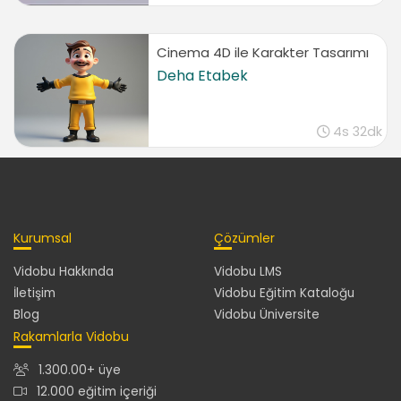
Cinema 4D ile Karakter Tasarımı
Deha Etabek
4s 32dk
Kurumsal
Çözümler
Vidobu Hakkında
Vidobu LMS
İletişim
Vidobu Eğitim Kataloğu
Blog
Vidobu Üniversite
Rakamlarla Vidobu
1.300.00+ üye
12.000 eğitim içeriği