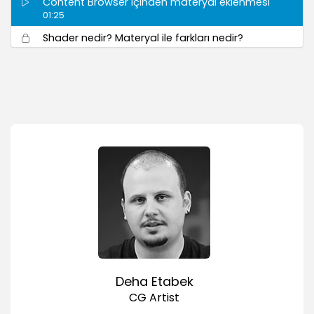
Content Browser içinden materyal eklenmesi
01:25
Shader nedir? Materyal ile farkları nedir?
01:47
Materyallerin ön izlemesi ve özellikleri
02:00
Resim Dosyalarını Kullanmak
00:53
Animasyonlu Materyaller
01:47
Kanallar
Color
01:45
Diffusion
03:02
Luminance
Deha Etabek
02:40
CG Artist
Transparancy