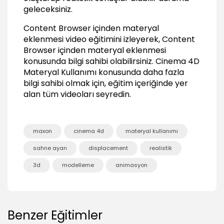
Displacement
geleceksiniz.
04:15
Content Browser içinden materyal
Gelişmiş Materyal Özellikleri
eklenmesi video eğitimini izleyerek, Content
Materyalin aktif olduğu objeler
Browser içinden materyal eklenmesi
01:26
konusunda bilgi sahibi olabilirsiniz.
Cinema 4D
Materyal Kullanımı
konusunda daha fazla
Set Selection Özelliği
01:55
bilgi sahibi olmak için, eğitim içeriğinde yer
alan tüm videoları seyredin.
Bir Objeye birden fazla materyal eklemek
03:43
Layer Mantığı
maxon
cinema 4d
materyal kullanımı
02:52
Sonuç
sahne ayarı
displacement
realistik
3d
modelleme
animasyon
Sonuç
00:23
Benzer Eğitimler