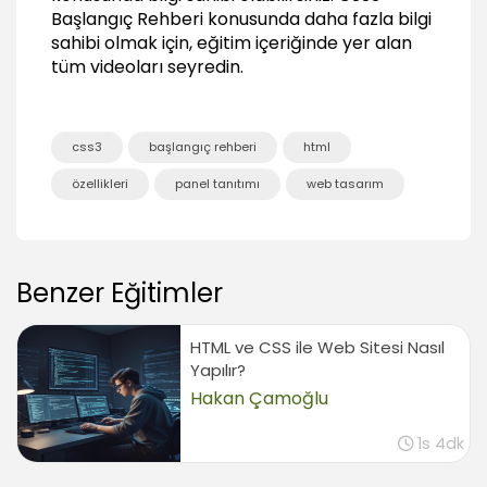
Radial Gradient (Dairesel gradient)
Başlangıç Rehberi
konusunda daha fazla bilgi
04:55
sahibi olmak için, eğitim içeriğinde yer alan
Gradient üretim araçları
tüm videoları seyredin.
03:26
CSS3 Web Fontları (Web Fonts)
css3
başlangıç rehberi
html
Web fontları kullanımı
06:36
özellikleri
panel tanıtımı
web tasarım
Kişisel fontların webte kullanımı
06:54
Yazılarda gölge kullanımı (Text shadows)
Benzer Eğitimler
01:43
Yazılarda üst üste gölge kullanımı
02:51
HTML ve CSS ile Web Sitesi Nasıl
Yapılır?
Farklı gölge uygulamaları
Hakan Çamoğlu
02:49
Internet Explorer'da gölge uygulamaları
1s 4dk
03:08