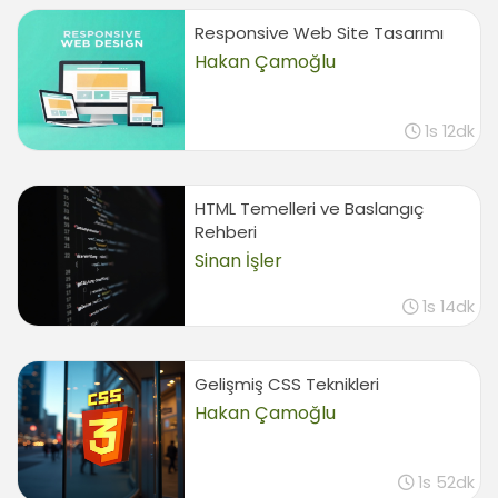
Kolon uygulaması
11:39
Responsive Web Site Tasarımı
Hakan Çamoğlu
CSS3 Sayfa Düzeni (Page Layout)
Div yerleştirme modeli
03:47
1s 12dk
Esnek div özelliği (Flex box)
06:24
HTML Temelleri ve Baslangıç
Div ters yerleştirme (Reverse box)
Rehberi
01:21
Sinan İşler
Divleri numaranladırım yerleştirme
03:21
1s 14dk
Div'ler de dikey ortalama (Vertical align)
02:59
Div'lerde yatay ortalama (Horizontal align)
Gelişmiş CSS Teknikleri
02:49
Hakan Çamoğlu
CSS3 Div Modelleme (Box Model)
1s 52dk
Köşe yuvarlama (Border radius)