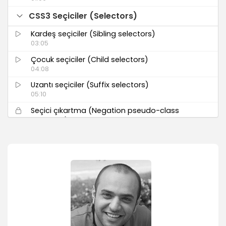
CSS3 Seçiciler (Selectors)
Kardeş seçiciler (Sibling selectors)
03:05
Çocuk seçiciler (Child selectors)
04:08
Uzantı seçiciler (Suffix selectors)
05:10
Seçici çıkartma (Negation pseudo-class
selectors)
02:43
Hedef seçiciler (Target pseudo-class
selectors)
04:16
İlk ek seçiciler
03:10
Konum seçiciler (Structural selectors)
04:56