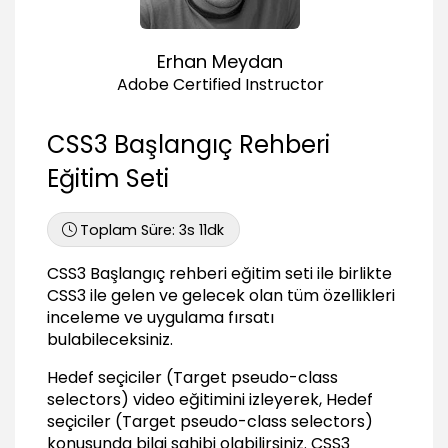
Liste elemanı seçiciler - 1
02:48
Erhan Meydan
Liste elemanı seçiciler - 2
03:59
Adobe Certified Instructor
Tablo seçiciler
05:05
CSS3 Başlangıç Rehberi
Özel eleman seçiciler
Eğitim Seti
03:19
CSS3 Renkler (Colors)
Toplam Süre:
3s 11dk
Renk formatları
CSS3 Başlangıç rehberi eğitim seti ile birlikte
05:55
CSS3 ile gelen ve gelecek olan tüm özellikleri
Renk Uygulamaları
inceleme ve uygulama fırsatı
05:29
bulabileceksiniz.
Renklerin Internet Explorer ile uyumu
03:18
Hedef seçiciler (Target pseudo-class
selectors) video eğitimini izleyerek, Hedef
Düz gradient (Linear gradient)
seçiciler (Target pseudo-class selectors)
07:04
konusunda bilgi sahibi olabilirsiniz.
CSS3