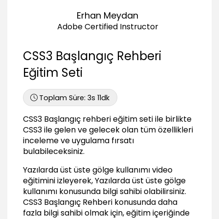
02:48
Erhan Meydan
Liste elemanı seçiciler - 2
03:59
Adobe Certified Instructor
Tablo seçiciler
05:05
CSS3 Başlangıç Rehberi
Özel eleman seçiciler
Eğitim Seti
03:19
CSS3 Renkler (Colors)
Toplam Süre:
3s 11dk
Renk formatları
CSS3 Başlangıç rehberi eğitim seti ile birlikte
05:55
CSS3 ile gelen ve gelecek olan tüm özellikleri
Renk Uygulamaları
inceleme ve uygulama fırsatı
05:29
bulabileceksiniz.
Renklerin Internet Explorer ile uyumu
03:18
Yazılarda üst üste gölge kullanımı video
eğitimini izleyerek, Yazılarda üst üste gölge
Düz gradient (Linear gradient)
kullanımı konusunda bilgi sahibi olabilirsiniz.
07:04
CSS3 Başlangıç Rehberi
konusunda daha
Radial Gradient (Dairesel gradient)
fazla bilgi sahibi olmak için, eğitim içeriğinde
04:55