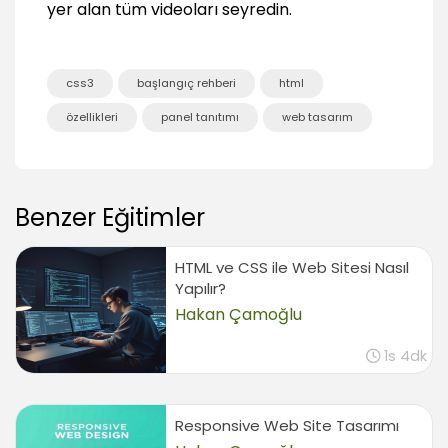
yer alan tüm videoları seyredin.
Gradient üretim araçları
03:26
CSS3 Web Fontları (Web Fonts)
css3
başlangıç rehberi
html
Web fontları kullanımı
özellikleri
panel tanıtımı
web tasarım
06:36
Kişisel fontların webte kullanımı
06:54
Benzer Eğitimler
Yazılarda gölge kullanımı (Text shadows)
01:43
HTML ve CSS ile Web Sitesi Nasıl
Yazılarda üst üste gölge kullanımı
02:51
Yapılır?
Hakan Çamoğlu
Farklı gölge uygulamaları
02:49
1s 4dk
Internet Explorer'da gölge uygulamaları
03:08
Kolon uygulaması
Responsive Web Site Tasarımı
11:39