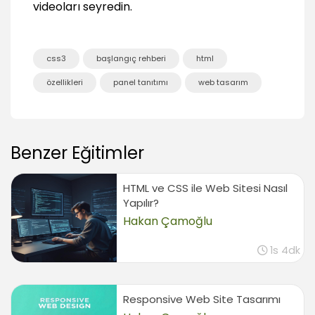
videoları seyredin.
Gradient üretim araçları
03:26
CSS3 Web Fontları (Web Fonts)
css3
başlangıç rehberi
html
Web fontları kullanımı
özellikleri
panel tanıtımı
web tasarım
06:36
Kişisel fontların webte kullanımı
06:54
Benzer Eğitimler
Yazılarda gölge kullanımı (Text shadows)
01:43
HTML ve CSS ile Web Sitesi Nasıl
Yazılarda üst üste gölge kullanımı
02:51
Yapılır?
Hakan Çamoğlu
Farklı gölge uygulamaları
02:49
1s 4dk
Internet Explorer'da gölge uygulamaları
03:08
Kolon uygulaması
Responsive Web Site Tasarımı
11:39