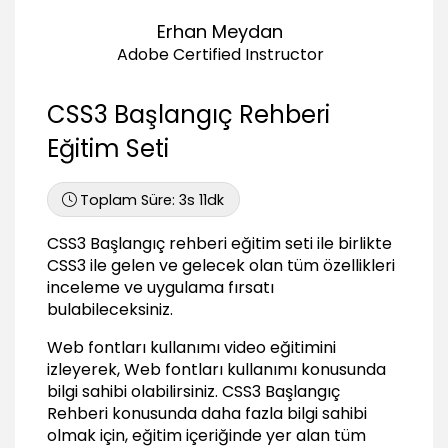
02:48
Erhan Meydan
Liste elemanı seçiciler - 2
03:59
Adobe Certified Instructor
Tablo seçiciler
05:05
CSS3 Başlangıç Rehberi
Özel eleman seçiciler
Eğitim Seti
03:19
CSS3 Renkler (Colors)
Toplam Süre:
3s 11dk
Renk formatları
CSS3 Başlangıç rehberi eğitim seti ile birlikte
05:55
CSS3 ile gelen ve gelecek olan tüm özellikleri
Renk Uygulamaları
inceleme ve uygulama fırsatı
05:29
bulabileceksiniz.
Renklerin Internet Explorer ile uyumu
03:18
Web fontları kullanımı video eğitimini
izleyerek, Web fontları kullanımı konusunda
Düz gradient (Linear gradient)
bilgi sahibi olabilirsiniz.
CSS3 Başlangıç
07:04
Rehberi
konusunda daha fazla bilgi sahibi
Radial Gradient (Dairesel gradient)
olmak için, eğitim içeriğinde yer alan tüm
04:55