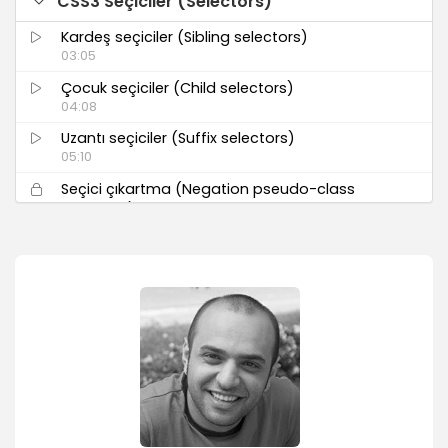
CSS3 Seçiciler (Selectors)
Kardeş seçiciler (Sibling selectors)
03:05
Çocuk seçiciler (Child selectors)
04:08
Uzantı seçiciler (Suffix selectors)
05:10
Seçici çıkartma (Negation pseudo-class
selectors)
02:43
Hedef seçiciler (Target pseudo-class
selectors)
04:16
İlk ek seçiciler
03:10
Konum seçiciler (Structural selectors)
04:56
Liste elemanı seçiciler - 1