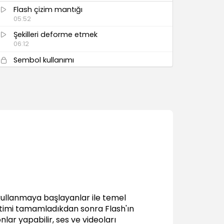
Flash çizim mantığı
05:52
Şekilleri deforme etmek
06:12
Sembol kullanımı
05:56
Sembol kullanmanın avantajları
02:48
Gelişmiş çizim teknikleri
03:35
Çizim ile ilgili püf noktaları
03:25
Flash'ta degrade (gradient) kullanımı
04:14
Animasyon Teknikleri
kullanmaya başlayanlar ile temel
Frame by Frame animasyon ve frame
eğitimi tamamladıkdan sonra Flash'ın
rate (fps) değeri
lar yapabilir, ses ve videoları