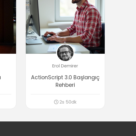
02:16
Shape Tween detayları
02:55
Motion Tween kullanımı
03:14
Motion Tween ile 3D animasyon
03:13
Motion Tween ile karakter animasyonu
Erol Demirer
(bone tool)
03:16
ı
ActionScript 3.0 Başlangıç
Motion Tween ile kinematik animasyon
Rehberi
02:17
Semboller
2s 50dk
Sembol kullanımı, türleri ve avantajları
09:05
Filtre kullanımı
05:43