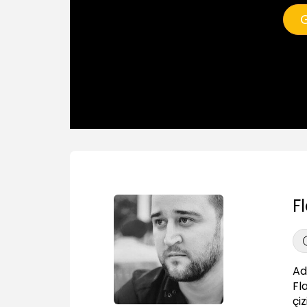
G
F
Ad
Fl
çi