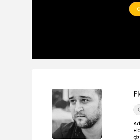
G
F
Ad
Fl
çi