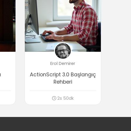
02:16
Shape Tween detayları
02:55
Motion Tween kullanımı
03:14
Motion Tween ile 3D animasyon
03:13
Motion Tween ile karakter animasyonu
Erol Demirer
(bone tool)
03:16
ı
ActionScript 3.0 Başlangıç
Motion Tween ile kinematik animasyon
Rehberi
02:17
Semboller
2s 50dk
Sembol kullanımı, türleri ve avantajları
09:05
Filtre kullanımı
05:43