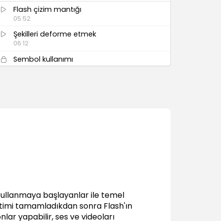
Flash çizim mantığı
05:52
Şekilleri deforme etmek
06:12
Sembol kullanımı
05:56
Sembol kullanmanın avantajları
02:48
Gelişmiş çizim teknikleri
03:35
Çizim ile ilgili püf noktaları
03:25
Flash'ta degrade (gradient) kullanımı
04:14
Animasyon Teknikleri
kullanmaya başlayanlar ile temel
Frame by Frame animasyon ve frame
eğitimi tamamladıkdan sonra Flash'ın
rate (fps) değeri
lar yapabilir, ses ve videoları