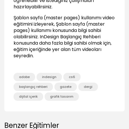
öğrenebilir ve istediğiniz çalışmaları
Yazılarla Çalışmak
hazırlayabilirsiniz.
Yazı aracının (type tool) kullanmak
Şablon sayfa (master pages) kullanımı video
00:38
eğitimini izleyerek, Şablon sayfa (master
pages) kullanımı konusunda bilgi sahibi
Karakter panelini kullanmak
olabilirsiniz.
InDesign Başlangıç Rehberi
03:10
konusunda daha fazla bilgi sahibi olmak için,
Paragraf panelini kullanmak
eğitim içeriğinde yer alan tüm videoları
02:00
seyredin.
Özel karakterlerin kullanımı
00:56
Yazıları sütun haline dönüştürmek
adobe
indesign
cs6
00:33
başlangıç rehberi
gazete
dergi
Yol üzerine yazı yazmak
01:43
dijital içerik
grafik tasarım
Yazıları birbirine zincirleme
02:23
Tablo oluşturmak
Benzer Eğitimler
04:13