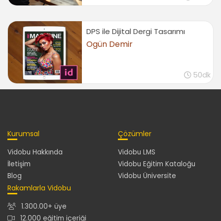
Nesnelerde cizgi ve dolgu kullanmak
03:02
DPS ile Dijital Dergi Tasarımı
Nesneleri transparan yapmak ve efekt eklemek
Ogün Demir
01:50
Renkler
50dk
CMYK ve RGB renk kullanımı
01:21
Pantone renk oluşturmak
01:18
Eyedropper tool ile renk eklemek
Kurumsal
Çözümler
00:58
Vidobu Hakkında
Vidobu LMS
Renk tonu (tint) kullanmak
İletişim
Vidobu Eğitim Kataloğu
01:30
Blog
Vidobu Üniversite
Fotoğraf ve Diğer Grafik Öğeleriyle
Rakamlarla Vidobu
Çalışmak
1.300.00+ üye
Dışarıdan görsel veya grafik çağırmak
12.000 eğitim içeriği