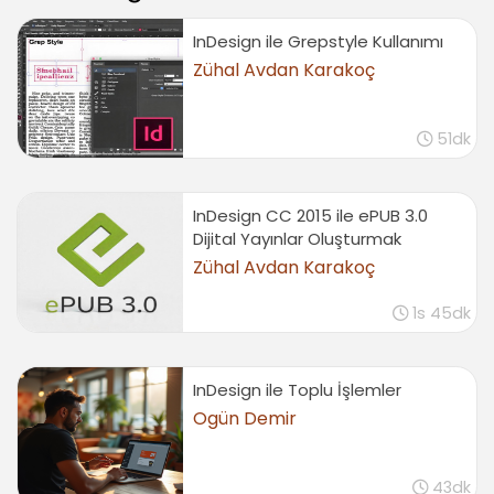
Word/RTF dökümanını çalışma alanına dahil
etmek
InDesign ile Grepstyle Kullanımı
01:17
Zühal Avdan Karakoç
Text warp
00:52
51dk
Hata kontrolu
01:47
Yazılara efekt uygulamak
InDesign CC 2015 ile ePUB 3.0
01:22
Dijital Yayınlar Oluşturmak
Nesnelerle Çalışmak
Zühal Avdan Karakoç
Nesneleri seçmek ve gruplamak
1s 45dk
01:13
Nesneleri çoğaltmak
01:45
InDesign ile Toplu İşlemler
Nesneleri hizalamak
Ogün Demir
02:30
Nesneleri sıralamak
43dk
01:49