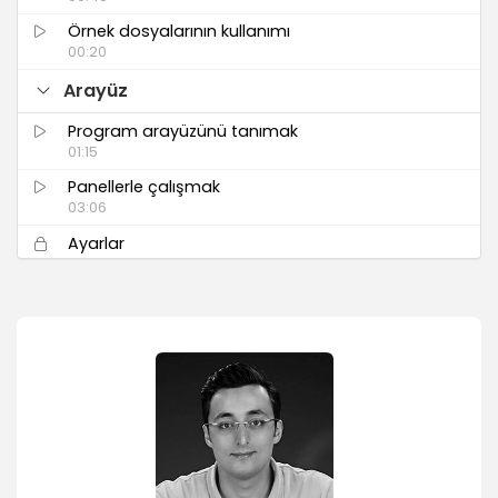
Örnek dosyalarının kullanımı
00:20
Arayüz
Program arayüzünü tanımak
01:15
Panellerle çalışmak
03:06
Ayarlar
01:06
Cetveller ve birimler
02:10
Yaklaşma - uzaklaşma (zoom tool) ve kayma
aracı (hand tool)
01:32
Görünüm seçenekleri
00:53
Görüntüleme performansı