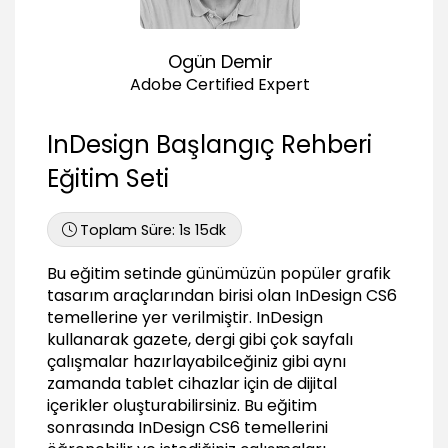
00:57
Yeni Döküman Oluşturmak
Ogün Demir
Yeni belge oluşturmak
Adobe Certified Expert
02:10
Var olan dökümanı açmak
InDesign Başlangıç Rehberi
00:30
Eğitim Seti
Sayfa eklemek ve çıkarmak
01:23
Toplam Süre:
1s 15dk
Şablon Sayfalarla (Master Pages)
Çalışmak
Bu eğitim setinde günümüzün popüler grafik
tasarım araçlarından birisi olan InDesign CS6
Şablon sayfa (master pages) kullanımı
02:56
temellerine yer verilmiştir. InDesign
kullanarak gazete, dergi gibi çok sayfalı
Şablon sayfa (master pages) istenilen
çalışmalar hazırlayabilceğiniz gibi aynı
sayfalarda müdahale etmek
zamanda tablet cihazlar için de dijital
01:36
içerikler oluşturabilirsiniz. Bu eğitim
Sayfaya numara eklemek
sonrasında InDesign CS6 temellerini
02:01