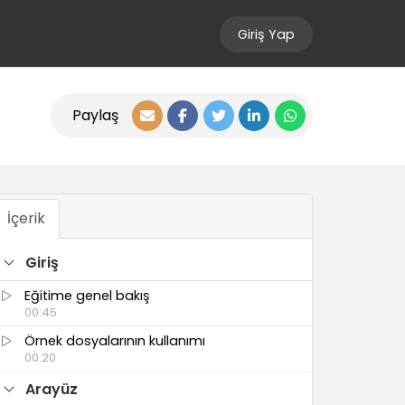
Giriş Yap
Paylaş
İçerik
Giriş
Eğitime genel bakış
00:45
Örnek dosyalarının kullanımı
00:20
Arayüz