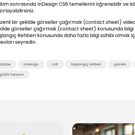
itim sonrasında InDesign CS6 temellerini öğrenebilir ve ist
ırlayabilirsiniz.
zenli bir şekilde görseller çağırmak (contact sheet) video e
kilde görseller çağırmak (contact sheet) konusunda bilgi sa
şlangıç Rehberi
konusunda daha fazla bilgi sahibi olmak içi
deoları seyredin.
adobe
indesign
cs6
başlangıç rehberi
gazete
grafik tasarım