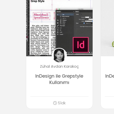
Zühal Avdan Karakoç
InDesign ile Grepstyle
InD
Kullanımı
51dk