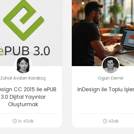
Zühal Avdan Karakoç
Ogün Demir
esign CC 2015 ile ePUB
InDesign ile Toplu İşl
3.0 Dijital Yayınlar
Oluşturmak
1s 45dk
43dk