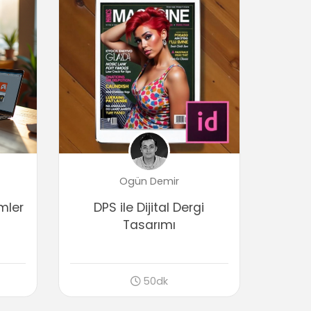
Karakter panelini kullanmak
03:10
Paragraf panelini kullanmak
02:00
Özel karakterlerin kullanımı
00:56
Yazıları sütun haline dönüştürmek
00:33
Yol üzerine yazı yazmak
01:43
Ogün Demir
Yazıları birbirine zincirleme
02:23
emler
DPS ile Dijital Dergi
Tablo oluşturmak
Tasarımı
04:13
Word/RTF dökümanını çalışma alanına
dahil etmek
01:17
50dk
Text warp