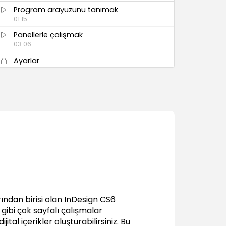
Program arayüzünü tanımak
01:15
Panellerle çalışmak
03:06
Ayarlar
01:06
Cetveller ve birimler
02:10
Yaklaşma - uzaklaşma (zoom tool) ve
kayma aracı (hand tool)
01:32
Görünüm seçenekleri
00:53
Görüntüleme performansı
00:57
Yeni Döküman Oluşturmak
ndan birisi olan InDesign CS6
 gibi çok sayfalı çalışmalar
Yeni belge oluşturmak
ital içerikler oluşturabilirsiniz. Bu