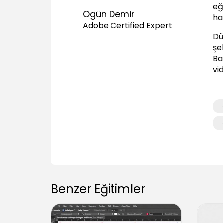
eğ
Ogün Demir
haz
Adobe Certified Expert
Dü
şe
Ba
vi
Benzer Eğitimler