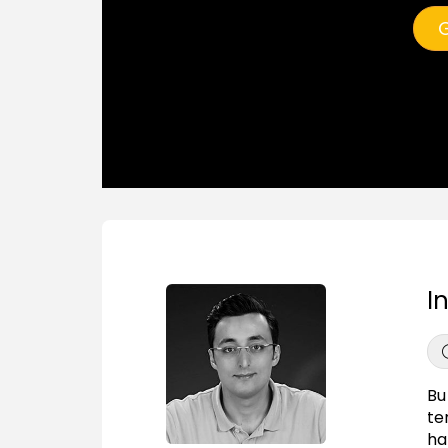
G
I
Bu
te
haz