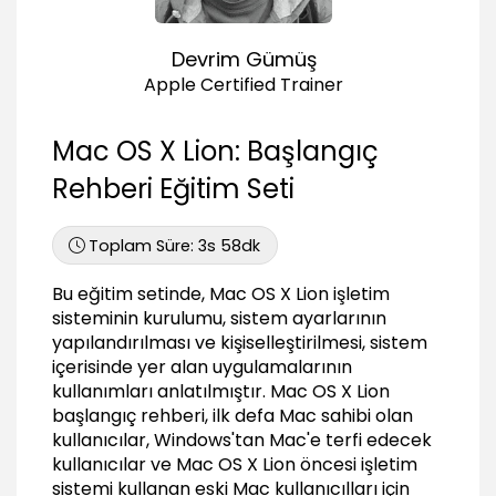
02:36
Belgeleri Kaydetmek
Devrim Gümüş
06:14
Apple Certified Trainer
Metinleri Sesli Okutmak
02:04
Mac OS X Lion: Başlangıç
Uygulama Yüklemek
03:17
Rehberi Eğitim Seti
İşletim Sistemini Ayarlamak
Toplam Süre:
3s 58dk
Arayüz Ayarlarını Kişiselleştirmek
02:46
Bu eğitim setinde, Mac OS X Lion işletim
Finder Arayüzünü Kişiselleştirmek
sisteminin kurulumu, sistem ayarlarının
04:39
yapılandırılması ve kişiselleştirilmesi, sistem
içerisinde yer alan uygulamalarının
Dock Ayarlarını Kişiselleştirmek
kullanımları anlatılmıştır. Mac OS X Lion
06:46
başlangıç rehberi, ilk defa Mac sahibi olan
Uygulamaları Güncellemek
kullanıcılar, Windows'tan Mac'e terfi edecek
03:13
kullanıcılar ve Mac OS X Lion öncesi işletim
E-posta Hesaplarını Ayarlamak
sistemi kullanan eski Mac kullanıcılları için