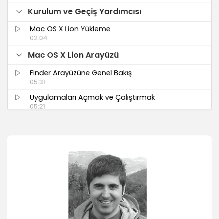
Kurulum ve Geçiş Yardımcısı
Mac OS X Lion Yükleme
02:04
Mac OS X Lion Arayüzü
Finder Arayüzüne Genel Bakış
05:31
Uygulamaları Açmak ve Çalıştırmak
05:21
Launchpad ile Uygulamaları Çalıştırmak ve
Organize Etmek
03:03
Mission Control ile Çalışma Ekranlarını
Düzenlemek
05:06
İzleme Dörtgeni ve Çoklu Dokunma Hareketleri
03:53
Fare ve Çoklu Dokunma Hareketleri