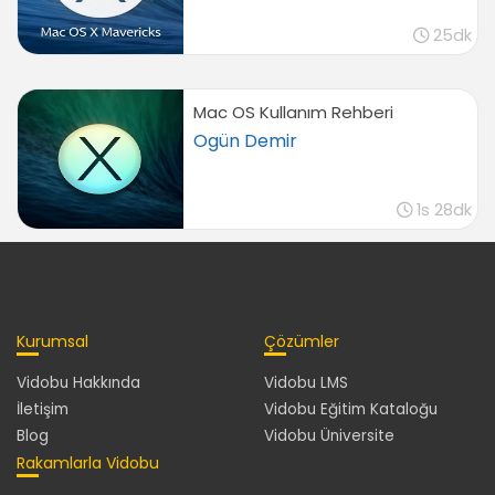
Yeni E-Posta Oluşturmak, Yanıtlamak ve
İletmek
25dk
04:07
İstenmeyen E-Posta Tercihlerini Düzenlemek
01:16
Mac OS Kullanım Rehberi
Ogün Demir
iCal Arayüzüne Genel Bakış ve Tercihlerini
Düzenlemek
04:20
1s 28dk
Adres Defteri ile Adresleri Yönetmek
03:21
Temel Mac OS X Uygulamaları
Text Edit ile Temel Kelime İşlem Belgeleri
Oluşturmak
Kurumsal
Çözümler
05:02
Vidobu Hakkında
Vidobu LMS
Önizleme ile Görselleri Görüntülemek ve
İletişim
Vidobu Eğitim Kataloğu
Düzenlemek
Blog
Vidobu Üniversite
03:26
Rakamlarla Vidobu
Önizleme ile PDF Belgeleri Görüntülemek ve
Düzenlemek