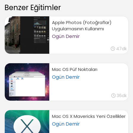
Benzer Eğitimler
Bluetooth Aygıtları Ayarlamak
01:16
Klavye Tercihlerini Düzenlemek
Apple Photos (Fotoğraflar)
01:35
Uygulamasının Kullanımı
Ogün Demir
İnternet Tercihlerini Düzenlemek
02:16
47dk
Tarih ve Saat Tercihlerini Düzenlemek
02:34
Başlangıç Diski Tercihlerini Düzenlemek
Mac OS Püf Noktaları
00:41
Ogün Demir
Dashboard
Dashboard Arayüz ve Tercihlerine Genel Bakış
36dk
05:07
Mail, Takvim ve Adres Defteri
Mac OS X Mavericks Yeni Özellikler
Mail Arayüzüne Genel Bakış
Ogün Demir
03:23