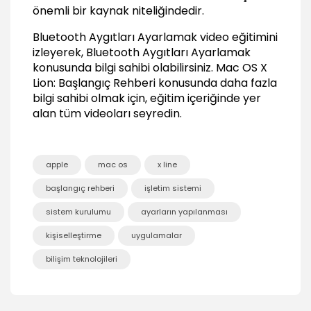
02:11
önemli bir kaynak niteliğindedir.
Yazıcıları Ayarlamak
Bluetooth Aygıtları Ayarlamak video eğitimini
01:21
izleyerek, Bluetooth Aygıtları Ayarlamak
Time Machine ile Yedekleme Yapmak
konusunda bilgi sahibi olabilirsiniz.
Mac OS X
06:17
Lion: Başlangıç Rehberi
konusunda daha fazla
bilgi sahibi olmak için, eğitim içeriğinde yer
Arama Yapmak
alan tüm videoları seyredin.
Spotlight ile Arama Yapmak
05:24
Finder'da Arama Yapmak
apple
mac os
x line
02:35
başlangıç rehberi
işletim sistemi
Sistem Tercihlerini Düzenlemek
sistem kurulumu
ayarların yapılanması
Temel Kişisel Tercihleri Düzenlemek
03:25
kişiselleştirme
uygulamalar
Mission Control Tercihlerini Düzenlemek
bilişim teknolojileri
02:49
Donanım Tercihlerini Düzenlemek
02:40