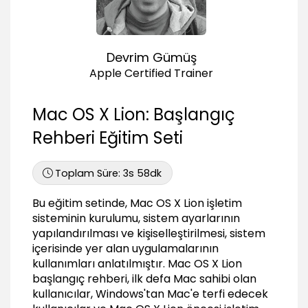
Fare ve Çoklu Dokunma Hareketleri
02:36
Belgeleri Kaydetmek
Devrim Gümüş
06:14
Apple Certified Trainer
Metinleri Sesli Okutmak
02:04
Mac OS X Lion: Başlangıç
Uygulama Yüklemek
03:17
Rehberi Eğitim Seti
İşletim Sistemini Ayarlamak
Toplam Süre:
3s 58dk
Arayüz Ayarlarını Kişiselleştirmek
02:46
Bu eğitim setinde, Mac OS X Lion işletim
Finder Arayüzünü Kişiselleştirmek
sisteminin kurulumu, sistem ayarlarının
04:39
yapılandırılması ve kişiselleştirilmesi, sistem
içerisinde yer alan uygulamalarının
Dock Ayarlarını Kişiselleştirmek
kullanımları anlatılmıştır. Mac OS X Lion
06:46
başlangıç rehberi, ilk defa Mac sahibi olan
Uygulamaları Güncellemek
kullanıcılar, Windows'tan Mac'e terfi edecek
03:13