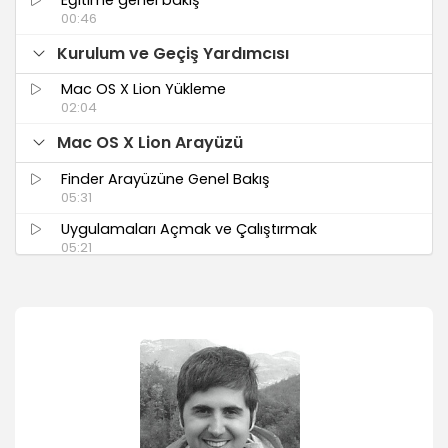
00:46
Kurulum ve Geçiş Yardımcısı
Mac OS X Lion Yükleme
02:04
Mac OS X Lion Arayüzü
Finder Arayüzüne Genel Bakış
05:31
Uygulamaları Açmak ve Çalıştırmak
05:21
Launchpad ile Uygulamaları Çalıştırmak ve
Organize Etmek
03:03
Mission Control ile Çalışma Ekranlarını
Düzenlemek
05:06
İzleme Dörtgeni ve Çoklu Dokunma Hareketleri
03:53