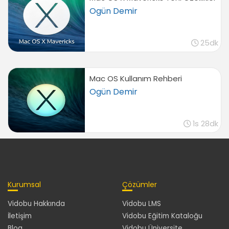
03:23
Ogün Demir
Yeni E-Posta Oluşturmak, Yanıtlamak ve
İletmek
04:07
25dk
İstenmeyen E-Posta Tercihlerini Düzenlemek
01:16
Mac OS Kullanım Rehberi
iCal Arayüzüne Genel Bakış ve Tercihlerini
Düzenlemek
Ogün Demir
04:20
Adres Defteri ile Adresleri Yönetmek
1s 28dk
03:21
Temel Mac OS X Uygulamaları
Text Edit ile Temel Kelime İşlem Belgeleri
Oluşturmak
05:02
Kurumsal
Çözümler
Önizleme ile Görselleri Görüntülemek ve
Vidobu Hakkında
Vidobu LMS
Düzenlemek
İletişim
Vidobu Eğitim Kataloğu
03:26
Blog
Vidobu Üniversite