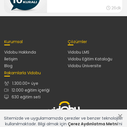
26dk
Kurumsal
Çözümler
Vidobu Hakkında
Vidobu LMS
İletişim
Vidobu Eğitim Kataloğu
Blog
Vidobu Üniversite
Rakamlarla Vidobu
1.300.00+ üye
12.000 eğitim içeriği
630 eğitim seti
×
Sitemizde ve uygulamamızda çerezler ve benzer teknolojiler
kullanılmaktadır. Bilgi almak için
Çerez Aydınlatma Metni
’ni
12.000+ eğitim içeriğiyle en güncel ve en zengin eğitim