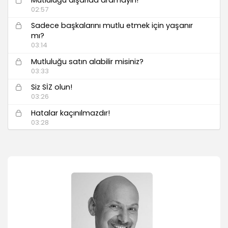
02:57
Sadece başkalarını mutlu etmek için yaşanır
mı?
03:14
Mutluluğu satın alabilir misiniz?
03:33
Siz SİZ olun!
03:26
Hatalar kaçınılmazdır!
03:28
Hatalarınız için kendinizi harap etmekten
vazgeçin!
03:28
Yanlış nedenlere bağlı ilişkiler
04:03
Olumsuz deneyimlere o kadar da takılmayın
03:18
Kendine yalan söylemekten vazgeçebilmek