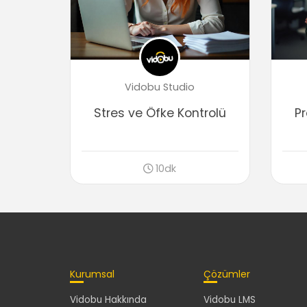
Vidobu Studio
Stres ve Öfke Kontrolü
P
10dk
Kurumsal
Çözümler
Vidobu Hakkında
Vidobu LMS