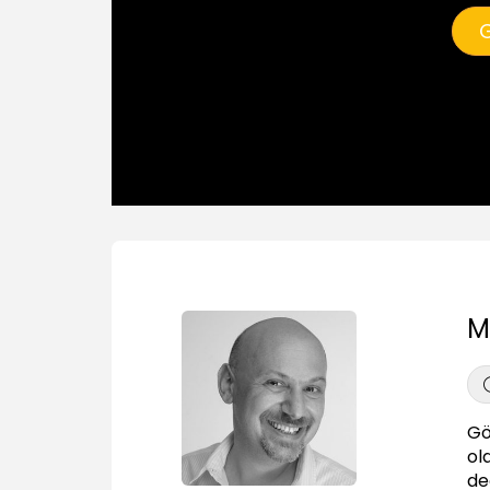
G
M
Gö
ol
de