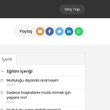
Giriş Yap
Paylaş
İçerik
Eğitim İçeriği
Mutluluğu dışarıda aramayın!
02:57
Sadece başkalarını mutlu etmek için
yaşanır mı?
03:14
Mutluluğu satın alabilir misiniz?