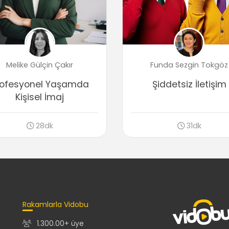
Melike Gülçin Çakır
Funda Sezgin Tokgöz
rofesyonel Yaşamda
Şiddetsiz İletişim
Kişisel İmaj
28dk
31dk
Rakamlarla Vidobu
1.300.00+ üye