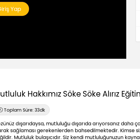
iriş Yap
utluluk Hakkımız Söke Söke Alırız Eğiti
Toplam Süre:
33dk
zünüz dışarıdaysa, mutluluğu dışarıda arıyorsanız daha çok
arak sağlaması gerekenlerden bahsedilmektedir. Kimse s
ğildir. Mutluluk bulaşıcıdır. Siz kendi mutluluğunuzun kaynağı