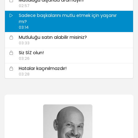
02:57
Sadece başkalarını mutlu etmek için yaşanır
mı?
03:14
Mutluluğu satın alabilir misiniz?
03:33
Siz SİZ olun!
03:26
Hatalar kaçınılmazdır!
03:28
Hatalarınız için kendinizi harap etmekten
vazgeçin!
03:28
Yanlış nedenlere bağlı ilişkiler
04:03
Olumsuz deneyimlere o kadar da takılmayın
03:18
Kendine yalan söylemekten vazgeçebilmek