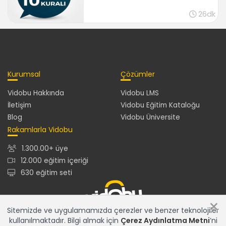
26dk
Kurumsal
Çözümler
Vidobu Hakkında
Vidobu LMS
İletişim
Vidobu Eğitim Kataloğu
Blog
Vidobu Üniversite
Rakamlarla Vidobu
1.300.00+ üye
12.000 eğitim içeriği
630 eğitim seti
×
Sitemizde ve uygulamamızda çerezler ve benzer teknolojiler
kullanılmaktadır. Bilgi almak için
Çerez Aydınlatma Metni
’ni
12.000+ eğitim içeriğiyle en güncel ve en zengin eğitim