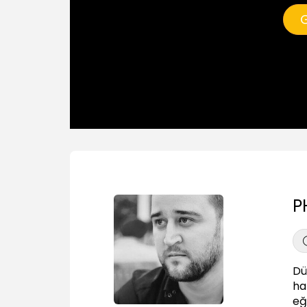
G
P
Dü
ha
eği