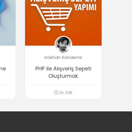
Verilerle Çalışmak ve Veri Türleri
Değişkenlere genel bakış
01:49
String (metinsel) veri tipi
03:25
String (metinsel) fonksiyonlar
06:09
Gökhan Kandemir
Integer (rakamsal) veri tipi
05:10
rme
PHP ile Alışveriş Sepeti
Integer (rakamsal) fonksiyonlar
Oluşturmak
03:40
Boolean veri tipi
2s 3dk
02:45
Array (dizi)
05:26
Array (dizi) fonksiyonları
02:28