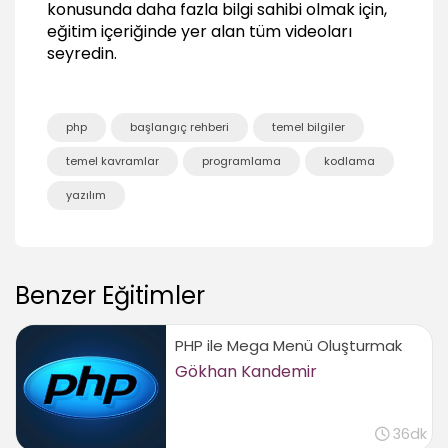
01:48
konusunda daha fazla bilgi sahibi olmak için,
eğitim içeriğinde yer alan tüm videoları
Verilerle Çalışmak ve Veri Türleri
seyredin.
Değişkenlere genel bakış
01:49
String (metinsel) veri tipi
php
başlangıç rehberi
temel bilgiler
03:25
temel kavramlar
programlama
kodlama
String (metinsel) fonksiyonlar
06:09
yazılım
Integer (rakamsal) veri tipi
05:10
Integer (rakamsal) fonksiyonlar
Benzer Eğitimler
03:40
Boolean veri tipi
PHP ile Mega Menü Oluşturmak
02:45
Gökhan Kandemir
Array (dizi)
05:26
Array (dizi) fonksiyonları
36dk
02:28