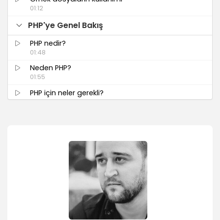
01:12
PHP'ye Genel Bakış
PHP nedir?
01:48
Neden PHP?
01:55
PHP için neler gerekli?
02:13
MAMP (Mac kullanıcıları için)
MAMP nedir ve nasıl edinilir?
01:36
MAMP kurulumu
01:13
MAMP kullanımı ve ayarlar
01:51
PHP destekli Dreamweaver Site tanımlamak