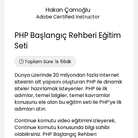
03:13
Hakan Çamoğlu
Wamp Server (Windows kullanıcıları için)
Adobe Certified Instructor
Wamp Server nedir ve nasıl edinilir?
01:58
PHP Başlangıç Rehberi Eğitim
Wamp Server kurulumu
02:36
Seti
Wamp Server kullanımı ve ayarlar
02:39
Toplam Süre:
1s 56dk
Wamp Server kullanarak Dreamweaver Site
Dünya üzerinde 20 milyondan fazla internet
tanımlamak
02:10
sitesinin alt yapısını oluşturan PHP ile dinamik
siteler hazırlamak isteyenler. PHP ile ilk
PHP ile Uygulamaya Giriş
adımlar, temel bilgiler, temel kavramlar
konusunu ele alan bu eğitim seti ile PHP'ye ilk
PHP kodları nasıl kullanılır?
03:11
adımları atın.
PHP ile ilk uygulama: Merhaba Dünya!
Continue komutu video eğitimini izleyerek,
02:43
Continue komutu konusunda bilgi sahibi
Kod içerisine açıklamalar eklemek
olabilirsiniz.
PHP Başlangıç Rehberi