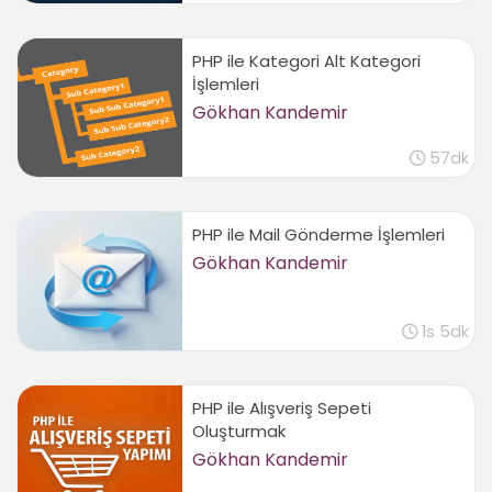
Veri tipi dönüşümleri
03:47
PHP ile Kategori Alt Kategori
İşlemleri
Constants (sabitler)
02:19
Gökhan Kandemir
Koşullu İfadeler
57dk
If deyimini kullanmak
03:24
PHP ile Mail Gönderme İşlemleri
Else ve elseif deyimleri
Gökhan Kandemir
04:05
Karşılaştırma operatörleri
05:53
1s 5dk
Switch deyimi
03:25
PHP ile Alışveriş Sepeti
Döngüler
Oluşturmak
While döngüsü
Gökhan Kandemir
03:05