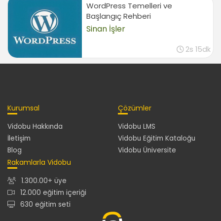
WordPress Temelleri ve
Sonuç
Başlangıç Rehberi
00:22
Sinan İşler
2s 15dk
Kurumsal
Çözümler
Vidobu Hakkında
Vidobu LMS
İletişim
Vidobu Eğitim Kataloğu
Blog
Vidobu Üniversite
Rakamlarla Vidobu
1.300.00+ üye
12.000 eğitim içeriği
630 eğitim seti