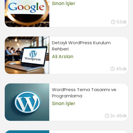
Sinan İşler
Contact Form 7 ile İletişim Sayfası
Oluşturmak
53dk
Contact Form 7 eklentisinin kurulumu
00:51
İletişim formu oluşturmak
Detaylı WordPress Kurulum
00:44
Rehberi
Formu sayfaya eklemek ve test
Ali Arslan
01:41
45dk
Limit Login Attempts ile Güvenlik Koruması
Limit Login Attempts eklentisinin kurulumu ve
kullanımı
WordPress Tema Tasarımı ve
01:03
Programlama
Sinan İşler
Simple Tags
Simple Tags eklentisinin kurulumu ve kullanımı
2s 49dk
01:07
Sonuç