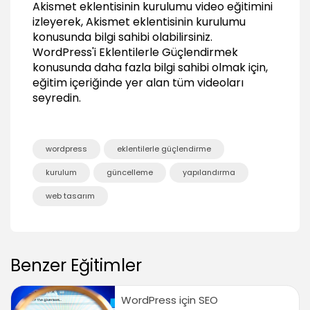
Akismet eklentisinin kurulumu video eğitimini
W3 Total Cache ile WordPress'i
izleyerek, Akismet eklentisinin kurulumu
Hızlandırmak
konusunda bilgi sahibi olabilirsiniz.
WordPress'i Eklentilerle Güçlendirmek
Eklenti kurulumu ve klasör izinlerinin
konusunda daha fazla bilgi sahibi olmak için,
düzenlenmesi
eğitim içeriğinde yer alan tüm videoları
02:37
seyredin.
W3 Total Cache ayarlarının yapılandırılması
01:36
Clean My Archives ile Arşiv Sayfası
wordpress
eklentilerle güçlendirme
Oluşturmak
kurulum
güncelleme
yapılandırma
Clean My Archives eklentisinin kurulumu ve
kullanımı
web tasarım
01:47
All in One SEO Pack
All in One SEO Pack eklentisinin kurulması
Benzer Eğitimler
01:23
All in One SEO Pack ayarlarının yapılandırılması
WordPress için SEO
01:19