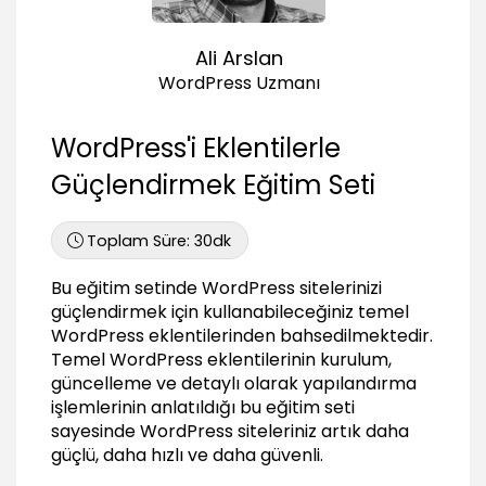
Akismet sitesi üzerinden API Anahtarı almak
02:08
Ali Arslan
Google XML Sitemap ile Site Haritası
WordPress Uzmanı
Oluşturmak
Google XML Sitemap Generator kurulumu
WordPress'i Eklentilerle
01:08
Güçlendirmek Eğitim Seti
Site haritasının oluşturulması
01:00
Toplam Süre:
30dk
Site haritasının Google’a gönderilmesi
01:11
Bu eğitim setinde WordPress sitelerinizi
Sitmap.xml - xml.gz dosyalarının oluşturulması
güçlendirmek için kullanabileceğiniz temel
00:55
WordPress eklentilerinden bahsedilmektedir.
Eklenti ayarlarının yapılandırılması
Temel WordPress eklentilerinin kurulum,
01:29
güncelleme ve detaylı olarak yapılandırma
işlemlerinin anlatıldığı bu eğitim seti
Gzippy
sayesinde WordPress siteleriniz artık daha
Gzippy eklentisinin kurulumu
güçlü, daha hızlı ve daha güvenli.
00:48