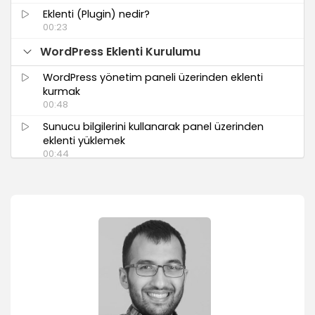
Eklenti (Plugin) nedir?
00:23
WordPress Eklenti Kurulumu
WordPress yönetim paneli üzerinden eklenti
kurmak
00:48
Sunucu bilgilerini kullanarak panel üzerinden
eklenti yüklemek
00:44
Eklentilerin FTP programı üzerinden yüklenmesi
01:36
Eklentilerin güncellenmesi, etkisiz hale
getirilmesi ve silinmesi.
01:27
Akismet Eklentisi ile Spam Koruması
Akismet eklentisinin kurulumu
00:27