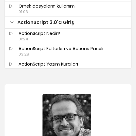
Örnek dosyaların kullanımı
01:03
ActionScript 3.0'a Giriş
ActionScript Nedir?
01:24
ActionScript Editörleri ve Actions Paneli
03:28
ActionScript Yazım Kuralları
01:40
Sembollerle Çalışmak
Sembollerle iletişim kurmak
01:47
Sembol özellikleri
04:59
Sembol methodları
03:21