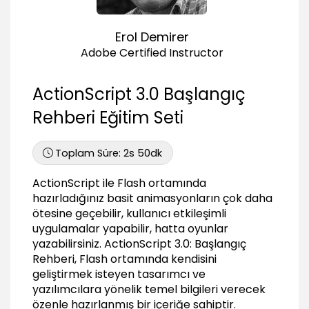
Trace metodunun kullanımı
03:51
Erol Demirer
Kod içinde açıklama satırları
03:00
Adobe Certified Instructor
Olaylar ve Olay Dinleyiciler
ActionScript 3.0 Başlangıç
Olaylar ve olay dinleyicilere genel bakış
02:03
Rehberi Eğitim Seti
Mouse olayları (MouseEvent)
04:00
Toplam Süre:
2s 50dk
Sürükle bırak işlemi (Mouse Event)
06:56
ActionScript ile Flash ortamında
hazırladığınız basit animasyonların çok daha
Klavye olayları (KeyboardEvent)
ötesine geçebilir, kullanıcı etkileşimli
03:41
uygulamalar yapabilir, hatta oyunlar
Tetikleyici (ENTER_FRAME)
yazabilirsiniz. ActionScript 3.0: Başlangıç
06:18
Rehberi, Flash ortamında kendisini
geliştirmek isteyen tasarımcı ve
Koşullu İfadeler
yazılımcılara yönelik temel bilgileri verecek
Koşullu ifadeler nelerdir? Ne için kullanılırlar?
özenle hazırlanmış bir içeriğe sahiptir.