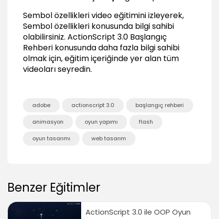
02:21
Sembol özellikleri video eğitimini izleyerek,
If..else..if koşullu ifadesinin kullanımı
Sembol özellikleri konusunda bilgi sahibi
09:06
olabilirsiniz.
ActionScript 3.0 Başlangıç
Switch Case koşullu ifadesinin kullanımı
Rehberi
konusunda daha fazla bilgi sahibi
06:01
olmak için, eğitim içeriğinde yer alan tüm
videoları seyredin.
Döngüler
Döngülere genel bakış
01:26
adobe
actionscript 3.0
başlangıç rehberi
For döngüsünün kullanımı
04:44
animasyon
oyun yapımı
flash
While döngüsünün kullanımı
oyun tasarımı
web tasarım
03:04
Değişkenler ve Veri Türleri
Değişkenler nedir? Ne için kullanılır?
Benzer Eğitimler
01:56
Veri türleri ve farkları nelerdir?
ActionScript 3.0 ile OOP Oyun
01:51