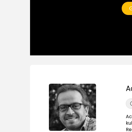
G
A
Ac
ku
Re