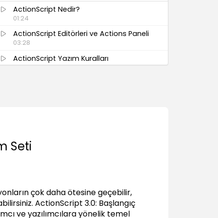
ActionScript Nedir?
01:24
ActionScript Editörleri ve Actions Paneli
03:28
ActionScript Yazım Kuralları
01:40
Sembollerle Çalışmak
Sembollerle iletişim kurmak
01:47
Sembol özellikleri
04:59
m Seti
Sembol methodları
03:21
Trace metodunun kullanımı
03:51
yonların çok daha ötesine geçebilir,
Kod içinde açıklama satırları
ilirsiniz. ActionScript 3.0: Başlangıç
03:00
ımcı ve yazılımcılara yönelik temel