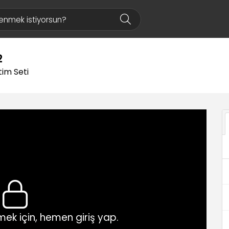
2
tim Seti
ek için, hemen giriş yap.