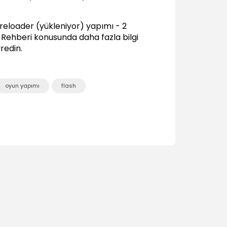
Olaylar ve Olay Dinleyiciler
Preloader (yükleniyor) yapımı - 2
Olaylar ve olay dinleyicilere genel bakış
02:03
 Rehberi
konusunda daha fazla bilgi
redin.
Mouse olayları (MouseEvent)
04:00
Sürükle bırak işlemi (Mouse Event)
oyun yapımı
flash
06:56
Klavye olayları (KeyboardEvent)
03:41
Tetikleyici (ENTER_FRAME)
06:18
Koşullu İfadeler
Koşullu ifadeler nelerdir? Ne için
kullanılırlar?
02:21
If..else..if koşullu ifadesinin kullanımı
09:06