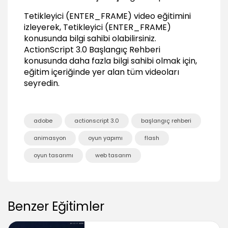
02:21
Tetikleyici (ENTER_FRAME) video eğitimini
If..else..if koşullu ifadesinin kullanımı
izleyerek, Tetikleyici (ENTER_FRAME)
09:06
konusunda bilgi sahibi olabilirsiniz.
Switch Case koşullu ifadesinin kullanımı
ActionScript 3.0 Başlangıç Rehberi
06:01
konusunda daha fazla bilgi sahibi olmak için,
eğitim içeriğinde yer alan tüm videoları
Döngüler
seyredin.
Döngülere genel bakış
01:26
For döngüsünün kullanımı
adobe
actionscript 3.0
başlangıç rehberi
04:44
animasyon
oyun yapımı
flash
While döngüsünün kullanımı
03:04
oyun tasarımı
web tasarım
Değişkenler ve Veri Türleri
Değişkenler nedir? Ne için kullanılır?
01:56
Benzer Eğitimler
Veri türleri ve farkları nelerdir?
01:51