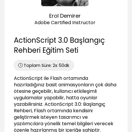
Trace metodunun kullanımı
03:51
Erol Demirer
Kod içinde açıklama satırları
03:00
Adobe Certified Instructor
Olaylar ve Olay Dinleyiciler
ActionScript 3.0 Başlangıç
Olaylar ve olay dinleyicilere genel bakış
02:03
Rehberi Eğitim Seti
Mouse olayları (MouseEvent)
04:00
Toplam Süre:
2s 50dk
Sürükle bırak işlemi (Mouse Event)
06:56
ActionScript ile Flash ortamında
hazırladığınız basit animasyonların çok daha
Klavye olayları (KeyboardEvent)
ötesine geçebilir, kullanıcı etkileşimli
03:41
uygulamalar yapabilir, hatta oyunlar
Tetikleyici (ENTER_FRAME)
yazabilirsiniz. ActionScript 3.0: Başlangıç
06:18
Rehberi, Flash ortamında kendisini
geliştirmek isteyen tasarımcı ve
Koşullu İfadeler
yazılımcılara yönelik temel bilgileri verecek
Koşullu ifadeler nelerdir? Ne için kullanılırlar?
özenle hazırlanmış bir içeriğe sahiptir.