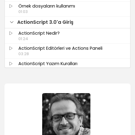
Örnek dosyaların kullanımı
01:03
ActionScript 3.0'a Giriş
ActionScript Nedir?
01:24
ActionScript Editörleri ve Actions Paneli
03:28
ActionScript Yazım Kuralları
01:40
Sembollerle Çalışmak
Sembollerle iletişim kurmak
01:47
Sembol özellikleri
04:59
Sembol methodları
03:21