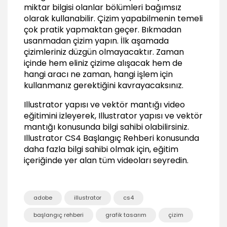
miktar bilgisi olanlar bölümleri bağımsız
Temel seçim araçları, gruplar oluşturmak
olarak kullanabilir. Çizim yapabilmenin temeli
08:22
çok pratik yapmaktan geçer. Bıkmadan
Kalem araçları detaylı kullanımı (Pen Tool)
usanmadan çizim yapın. İlk aşamada
12:00
çizimleriniz düzgün olmayacaktır. Zaman
içinde hem eliniz çizime alışacak hem de
Kalem araçları detaylı kullanımı (Pencil Tool)
hangi aracı ne zaman, hangi işlem için
05:04
kullanmanız gerektiğini kavrayacaksınız.
Obje Düzenleme Araçları (Editting)
Illustrator yapısı ve vektör mantığı video
Noktaları düzenlemek (Anchor Point, Connect
eğitimini izleyerek, Illustrator yapısı ve vektör
Point, Cut Point)
mantığı konusunda bilgi sahibi olabilirsiniz.
03:34
Illustrator CS4 Başlangıç Rehberi
konusunda
Obje kesiştirme aracı (Pathfinder Panel)
daha fazla bilgi sahibi olmak için, eğitim
08:24
içeriğinde yer alan tüm videoları seyredin.
Obje birleştirme, nokta hizalama ve nokta
birleştirme
02:32
adobe
illustrator
cs4
Çizgiyi dolguya dönüştürme ve offset path
başlangıç rehberi
grafik tasarım
çizim
metodu
02:35