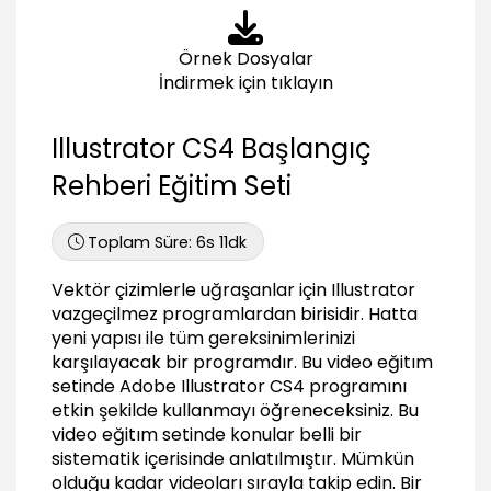
06:05
Bounding Box özellikleri ve Smart Guides
Örnek Dosyalar
05:40
İndirmek için tıklayın
Seçim Yetenekleri (Selections)
Temel seçim araçları ve grup oluşturmak
Illustrator CS4 Başlangıç
07:18
Rehberi Eğitim Seti
Katman sıralaması, izolasyon modu (Arrange,
Isolation mode)
04:36
Toplam Süre:
6s 11dk
Magic wand ve lasso seçim araçları
Vektör çizimlerle uğraşanlar için Illustrator
05:15
vazgeçilmez programlardan birisidir. Hatta
Obje özelliklerine göre seçim, benzer nitelikteki
yeni yapısı ile tüm gereksinimlerinizi
nesneleri seçme
karşılayacak bir programdır. Bu video eğitım
07:17
setinde Adobe Illustrator CS4 programını
Obje Oluşturma Araçları
etkin şekilde kullanmayı öğreneceksiniz. Bu
video eğitım setinde konular belli bir
Tüm temel açık objeleri oluşturma (Arc, Line,
sistematik içerisinde anlatılmıştır. Mümkün
Spiral vb.)
olduğu kadar videoları sırayla takip edin. Bir
07:16