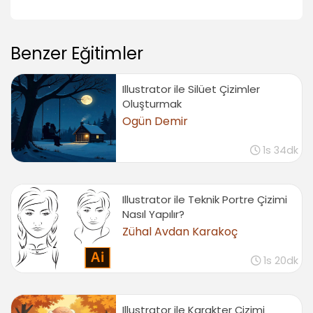
Obje bozundurma metodları
06:10
Benzer Eğitimler
Blob Brush Tool, Eraser Tool, Scissors Tool,
Knife Tool
05:39
Illustrator ile Silüet Çizimler
Oluşturmak
Clipping mask mantığı ve kullanımı
04:26
Ogün Demir
Transform Özellikleri
1s 34dk
Obje taşıma ve kopyalama (Moving)
05:46
Illustrator ile Teknik Portre Çizimi
Scaling, Skew, Reshape özellikleri
Nasıl Yapılır?
04:25
Zühal Avdan Karakoç
Döndürme ve yansıma özellikleri (Rotating,
Reflect)
1s 20dk
05:00
Transform Again ve Free Transform Tool
özellikleri
Illustrator ile Karakter Çizimi