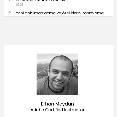
01:31
Yeni doküman açma ve özelliklerini tanımlama
06:24
Illustrator template
03:13
Illustrator Arayüz Tanıtımı ve Özellikleri
Kontrol paneli kullanımı ve doküman ayarları
08:07
Panel yönetimleri (Workspace)
08:09
Doküman üzerinde hareket araçları (Zoom,
Hand, Navigation)
07:15
Cetvel, kılavuz ve ızgara kullanımı (Rules,
Guides, Grid)
Erhan Meydan
06:36
Adobe Certified Instructor
Önizleme (Preview), Outline Mode, Overprint