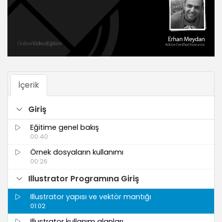
İçerik
Giriş
Eğitime genel bakış
00:40
Örnek dosyaların kullanımı
00:26
Illustrator Programına Giriş
Illustrator yapısı ve vektör mantığı
01:02
Illustrator kullanım alanları