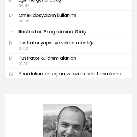
00:40
Örnek dosyaların kullanımı
00:26
Illustrator Programına Giriş
Illustrator yapısı ve vektör mantığı
01:02
Illustrator kullanım alanları
01:31
Yeni doküman açma ve özelliklerini tanımlama
06:24
Illustrator template
03:13
Illustrator Arayüz Tanıtımı ve Özellikleri
Kontrol paneli kullanımı ve doküman ayarları
08:07
Panel yönetimleri (Workspace)