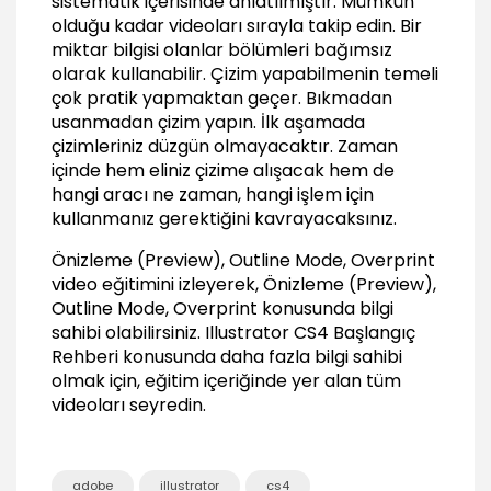
sistematik içerisinde anlatılmıştır. Mümkün
05:15
olduğu kadar videoları sırayla takip edin. Bir
Obje özelliklerine göre seçim, benzer nitelikteki
miktar bilgisi olanlar bölümleri bağımsız
nesneleri seçme
olarak kullanabilir. Çizim yapabilmenin temeli
07:17
çok pratik yapmaktan geçer. Bıkmadan
usanmadan çizim yapın. İlk aşamada
Obje Oluşturma Araçları
çizimleriniz düzgün olmayacaktır. Zaman
Tüm temel açık objeleri oluşturma (Arc, Line,
içinde hem eliniz çizime alışacak hem de
Spiral vb.)
hangi aracı ne zaman, hangi işlem için
07:16
kullanmanız gerektiğini kavrayacaksınız.
Temel seçim araçları, gruplar oluşturmak
Önizleme (Preview), Outline Mode, Overprint
08:22
video eğitimini izleyerek, Önizleme (Preview),
Kalem araçları detaylı kullanımı (Pen Tool)
Outline Mode, Overprint konusunda bilgi
12:00
sahibi olabilirsiniz.
Illustrator CS4 Başlangıç
Kalem araçları detaylı kullanımı (Pencil Tool)
Rehberi
konusunda daha fazla bilgi sahibi
05:04
olmak için, eğitim içeriğinde yer alan tüm
videoları seyredin.
Obje Düzenleme Araçları (Editting)
Noktaları düzenlemek (Anchor Point, Connect
Point, Cut Point)
adobe
illustrator
cs4
03:34