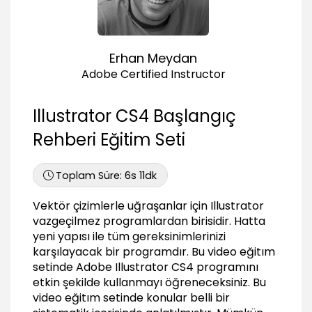
08:09
Doküman üzerinde hareket araçları (Zoom,
Hand, Navigation)
07:15
Erhan Meydan
Cetvel, kılavuz ve ızgara kullanımı (Rules,
Adobe Certified Instructor
Guides, Grid)
06:36
Illustrator CS4 Başlangıç
Önizleme (Preview), Outline Mode, Overprint
06:05
Rehberi Eğitim Seti
Bounding Box özellikleri ve Smart Guides
05:40
Toplam Süre:
6s 11dk
Seçim Yetenekleri (Selections)
Vektör çizimlerle uğraşanlar için Illustrator
Temel seçim araçları ve grup oluşturmak
vazgeçilmez programlardan birisidir. Hatta
07:18
yeni yapısı ile tüm gereksinimlerinizi
karşılayacak bir programdır. Bu video eğitım
Katman sıralaması, izolasyon modu (Arrange,
setinde Adobe Illustrator CS4 programını
Isolation mode)
etkin şekilde kullanmayı öğreneceksiniz. Bu
04:36
video eğitım setinde konular belli bir
Magic wand ve lasso seçim araçları