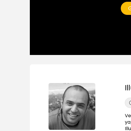
G
I
Ve
ya
Il