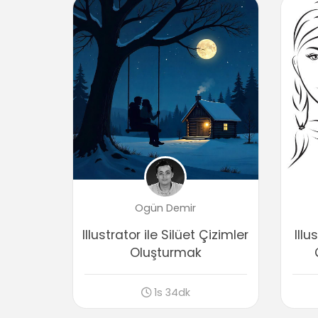
Ogün Demir
Illustrator ile Silüet Çizimler
Illu
Oluşturmak
1s 34dk