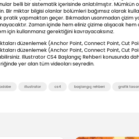
nular belli bir sistematik içerisinde anlatılmıştır. Mümkün 
in. Bir miktar bilgisi olanlar bölümleri bağımsız olarak kul
k pratik yapmaktan geçer. Bıkmadan usanmadan çizim yapı
mayacaktır. Zaman içinde hem eliniz çizime alışacak hem 
lem için kullanmanız gerektiğini kavrayacaksınız.
ktaları düzenlemek (Anchor Point, Connect Point, Cut Point
ktaları düzenlemek (Anchor Point, Connect Point, Cut Poin
bilirsiniz.
Illustrator CS4 Başlangıç Rehberi
konusunda daha 
eriğinde yer alan tüm videoları seyredin.
adobe
illustrator
cs4
başlangıç rehberi
grafik tasa