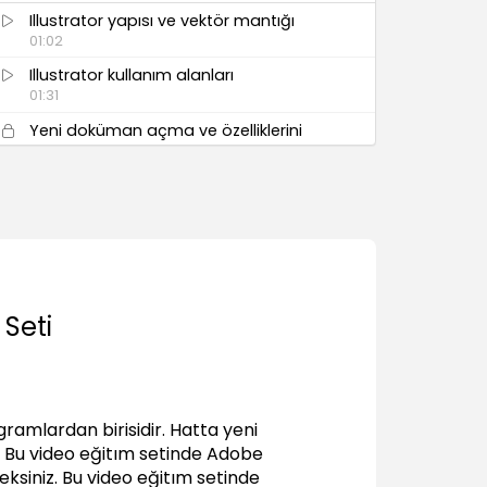
Illustrator yapısı ve vektör mantığı
01:02
Illustrator kullanım alanları
01:31
Yeni doküman açma ve özelliklerini
tanımlama
06:24
Illustrator template
03:13
Illustrator Arayüz Tanıtımı ve
Özellikleri
 Seti
Kontrol paneli kullanımı ve doküman
ayarları
08:07
Panel yönetimleri (Workspace)
08:09
gramlardan birisidir. Hatta yeni
r. Bu video eğitım setinde Adobe
Doküman üzerinde hareket araçları
ksiniz. Bu video eğitım setinde
(Zoom, Hand, Navigation)