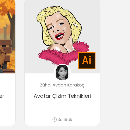
Obje özelliklerine göre seçim, benzer
nitelikteki nesneleri seçme
07:17
Obje Oluşturma Araçları
Tüm temel açık objeleri oluşturma (Arc,
Line, Spiral vb.)
07:16
Temel seçim araçları, gruplar
oluşturmak
08:22
Kalem araçları detaylı kullanımı (Pen
Tool)
Zühal Avdan Karakoç
12:00
er
Avatar Çizim Teknikleri
Kalem araçları detaylı kullanımı (Pencil
Tool)
05:04
3s 19dk
Obje Düzenleme Araçları (Editting)