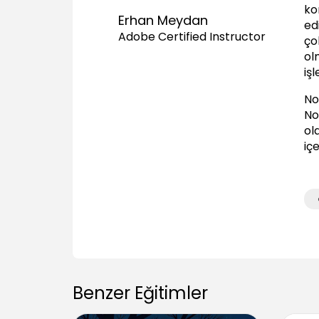
ko
Erhan Meydan
ed
Adobe Certified Instructor
ço
ol
iş
No
No
ola
iç
Benzer Eğitimler