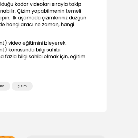
olduğu kadar videoları sırayla takip
07:15
lanabilir. Çizim yapabilmenin temeli
Cetvel, kılavuz ve ızgara kullanımı (Rules,
n. İlk aşamada çizimleriniz düzgün
Guides, Grid)
de hangi aracı ne zaman, hangi
06:36
Önizleme (Preview), Outline Mode,
Overprint
) video eğitimini izleyerek,
06:05
t) konusunda bilgi sahibi
fazla bilgi sahibi olmak için, eğitim
Bounding Box özellikleri ve Smart Guides
05:40
Seçim Yetenekleri (Selections)
Temel seçim araçları ve grup
rım
çizim
oluşturmak
07:18
Katman sıralaması, izolasyon modu
(Arrange, Isolation mode)
04:36
Magic wand ve lasso seçim araçları
05:15